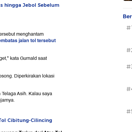
s hingga Jebol Sebelum
Ber
#
 tersebut menghantam
mbatas jalan tol tersebut
#
nget," kata Gurnald saat
#
kosong. Diperkirakan lokasi
#
 Telaga Asih. Kalau saya
ujarnya.
#
Tol Cibitung-Cilincing