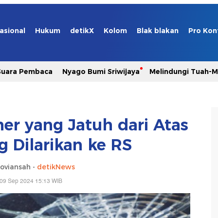
asional
Hukum
detikX
Kolom
Blak blakan
Pro Kon
Suara Pembaca
Nyago Bumi Sriwijaya
Melindungi Tuah-
ner yang Jatuh dari Atas
g Dilarikan ke RS
oviansah -
detikNews
 09 Sep 2024 15:13 WIB