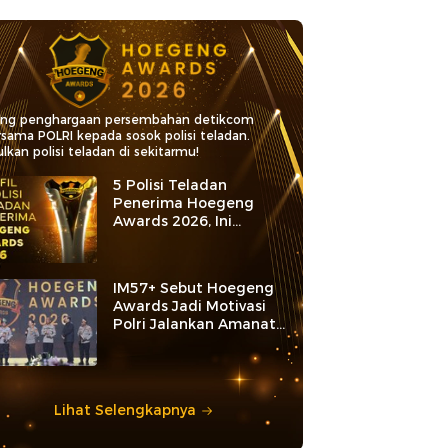
ang penghargaan persembahan detikcom
rsama POLRI kepada sosok polisi teladan.
lkan polisi teladan di sekitarmu!
5 Polisi Teladan
Penerima Hoegeng
Awards 2026, Ini
Kategori dan Kiprahnya
IM57+ Sebut Hoegeng
Awards Jadi Motivasi
Polri Jalankan Amanat
Konstitusi
Lihat Selengkapnya