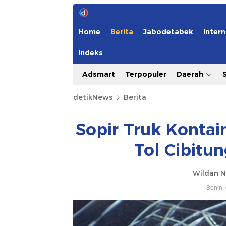
Home
Berita
Jabodetabek
Intern
Indeks
Adsmart
Terpopuler
Daerah
detikNews
Berita
Sopir Truk Kontai
Tol Cibitun
Wildan N
Senin,