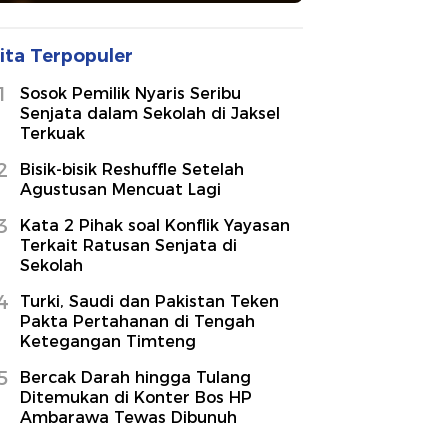
ita Terpopuler
1
Sosok Pemilik Nyaris Seribu
Senjata dalam Sekolah di Jaksel
Terkuak
2
Bisik-bisik Reshuffle Setelah
Agustusan Mencuat Lagi
3
Kata 2 Pihak soal Konflik Yayasan
Terkait Ratusan Senjata di
Sekolah
4
Turki, Saudi dan Pakistan Teken
Pakta Pertahanan di Tengah
Ketegangan Timteng
5
Bercak Darah hingga Tulang
Ditemukan di Konter Bos HP
Ambarawa Tewas Dibunuh