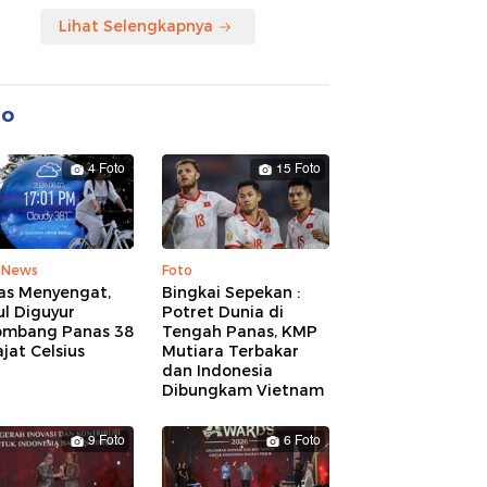
Lihat Selengkapnya
to
4 Foto
15 Foto
 News
Foto
as Menyengat,
Bingkai Sepekan :
l Diguyur
Potret Dunia di
ombang Panas 38
Tengah Panas, KMP
jat Celsius
Mutiara Terbakar
dan Indonesia
Dibungkam Vietnam
9 Foto
6 Foto