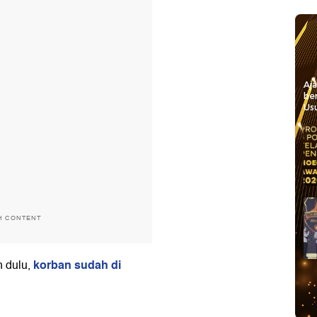
Aj
be
Usu
H CONTENT
korban sudah di
 dulu,