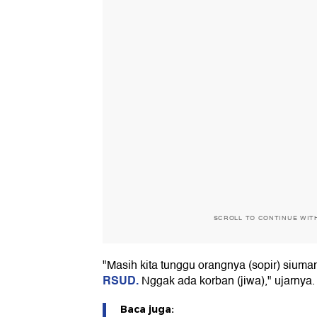
SCROLL TO CONTINUE WIT
"Masih kita tunggu orangnya (sopir) siuman
RSUD.
Nggak ada korban (jiwa)," ujarnya.
Baca juga: