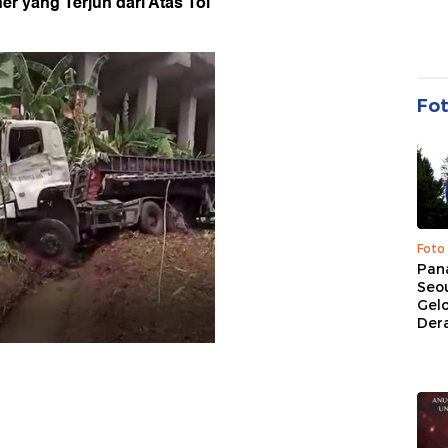
r yang Terjun dari Atas Tol
Fo
Foto
Pan
Seou
Gel
Dera