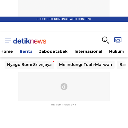
SCROLL TO CONTINUE WITH CONTENT
Home
Berita
Jabodetabek
Internasional
Hukum
Nyago Bumi Sriwijaya
Melindungi Tuah-Marwah
Ban
ADVERTISEMENT