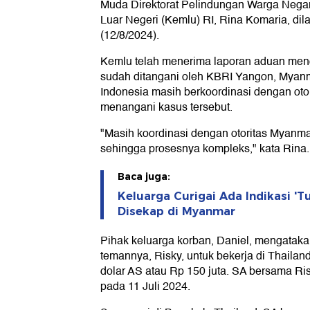
Muda Direktorat Pelindungan Warga Nega
Luar Negeri (Kemlu) RI, Rina Komaria, dil
(12/8/2024).
Kemlu telah menerima laporan aduan meng
sudah ditangani oleh KBRI Yangon, Myanm
Indonesia masih berkoordinasi dengan oto
menangani kasus tersebut.
"Masih koordinasi dengan otoritas Myanma
sehingga prosesnya kompleks," kata Rina.
Baca juga:
Keluarga Curigai Ada Indikasi '
Disekap di Myanmar
Pihak keluarga korban, Daniel, mengatak
temannya, Risky, untuk bekerja di Thailan
dolar AS atau Rp 150 juta. SA bersama R
pada 11 Juli 2024.