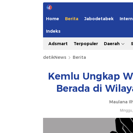
Home
Berita
Jabodetabek
Intern
Indeks
Adsmart
Terpopuler
Daerah
detikNews
Berita
Kemlu Ungkap WN
Berada di Wilay
Maulana Il
Minggu,