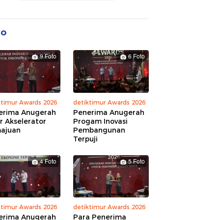
to
9 Foto
6 Foto
ktimur Awards 2026
detiktimur Awards 2026
erima Anugerah
Penerima Anugerah
r Akselerator
Progam Inovasi
ajuan
Pembangunan
Terpuji
4 Foto
5 Foto
ktimur Awards 2026
detiktimur Awards 2026
erima Anugerah
Para Penerima