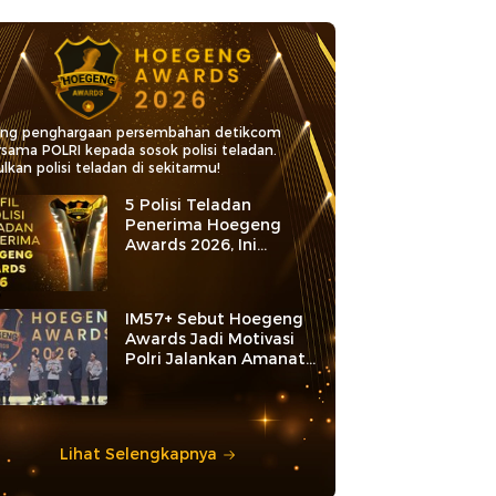
ang penghargaan persembahan detikcom
rsama POLRI kepada sosok polisi teladan.
lkan polisi teladan di sekitarmu!
5 Polisi Teladan
Penerima Hoegeng
Awards 2026, Ini
Kategori dan Kiprahnya
IM57+ Sebut Hoegeng
Awards Jadi Motivasi
Polri Jalankan Amanat
Konstitusi
Lihat Selengkapnya