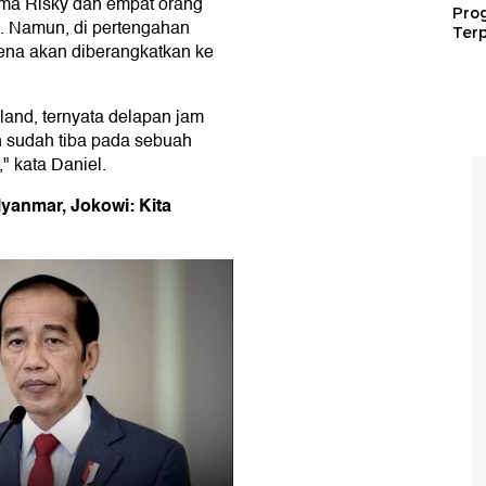
ama Risky dan empat orang
Pro
l. Namun, di pertengahan
Terp
rena akan diberangkatkan ke
land, ternyata delapan jam
h sudah tiba pada sebuah
 kata Daniel.
yanmar, Jokowi: Kita