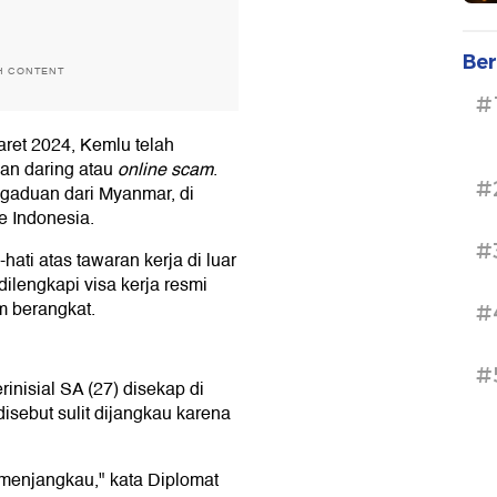
Ber
H CONTENT
#
ret 2024, Kemlu telah
an daring atau
online scam
.
#
gaduan dari Myanmar, di
e Indonesia.
#
ti atas tawaran kerja di luar
ilengkapi visa kerja resmi
m berangkat.
#
#
inisial SA (27) disekap di
isebut sulit dijangkau karena
 menjangkau," kata Diplomat