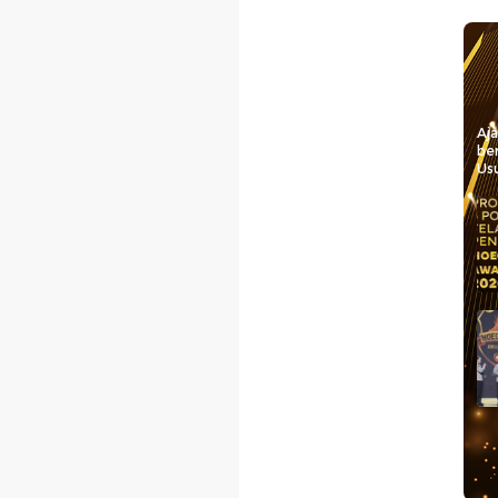
Aj
be
Usu