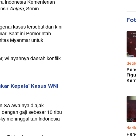
ra Indonesia Kementerian
ansir
Antara
, Senin
Fo
enai kasus tersebut dan kini
ar. Saat ini Pemerintah
ritas Myanmar untuk
r, wilayahnya daerah konflik
deti
Pen
Figu
Kem
Tukar Kepala' Kasus WNI
an SA awalnya diajak
d dengan gaji sebesar 10 ribu
isky meninggalkan Indonesia
deti
Pen