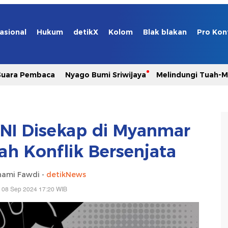
asional
Hukum
detikX
Kolom
Blak blakan
Pro Kon
Suara Pembaca
Nyago Bumi Sriwijaya
Melindungi Tuah-
I Disekap di Myanmar
ah Konflik Bersenjata
hami Fawdi -
detikNews
 08 Sep 2024 17:20 WIB