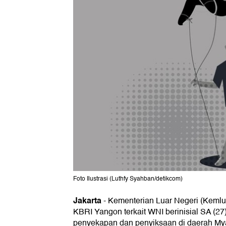
Foto Ilustrasi (Luthfy Syahban/detikcom)
Jakarta
-
Kementerian Luar Negeri (Kemlu)
KBRI Yangon terkait WNI berinisial SA (27
penyekapan dan penyiksaan di daerah M