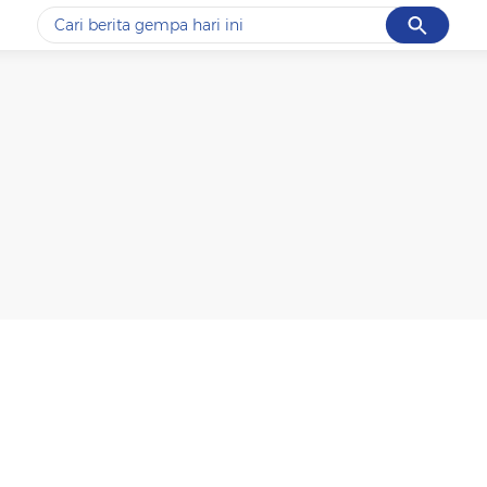
Cancel
Yang sedang ramai dicari
#1
data live draw sgp
#2
piala presiden 2026
#3
prabowo
#4
iran
#5
gempa hari ini
Promoted
Terakhir yang dicari
Loading...