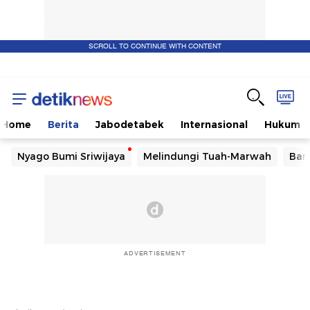
SCROLL TO CONTINUE WITH CONTENT
Home
Berita
Jabodetabek
Internasional
Hukum
Nyago Bumi Sriwijaya
Melindungi Tuah-Marwah
Ban
ADVERTISEMENT