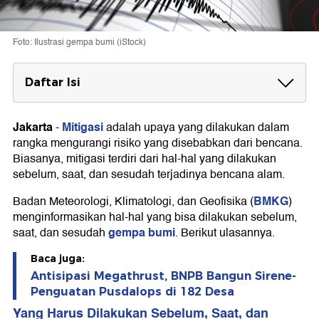
Foto: Ilustrasi gempa bumi (iStock)
Daftar Isi
Yang Harus Dilakukan Sebelum, Saat, dan
Sesudah Gempa Bumi
Jakarta
Mitigasi
-
adalah upaya yang dilakukan dalam
1. Sebelum Gempa Bumi
rangka mengurangi risiko yang disebabkan dari bencana.
2. Saat Gempa Bumi
Biasanya, mitigasi terdiri dari hal-hal yang dilakukan
3. Setelah Gempa Bumi
sebelum, saat, dan sesudah terjadinya bencana alam.
BMKG
Badan Meteorologi, Klimatologi, dan Geofisika (
)
menginformasikan hal-hal yang bisa dilakukan sebelum,
gempa bumi
saat, dan sesudah
. Berikut ulasannya.
Baca juga:
Antisipasi Megathrust, BNPB Bangun Sirene-
Penguatan Pusdalops di 182 Desa
Yang Harus Dilakukan Sebelum, Saat, dan