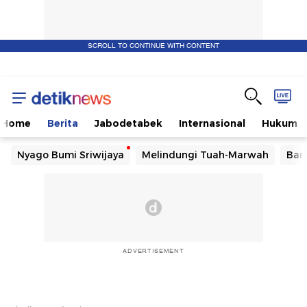
SCROLL TO CONTINUE WITH CONTENT
Home
Berita
Jabodetabek
Internasional
Hukum
Nyago Bumi Sriwijaya
Melindungi Tuah-Marwah
Ban
ADVERTISEMENT