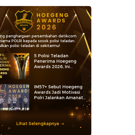
ang penghargaan persembahan detikcom
rsama POLRI kepada sosok polisi teladan.
lkan polisi teladan di sekitarmu!
5 Polisi Teladan
Penerima Hoegeng
Awards 2026, Ini
Kategori dan Kiprahnya
IM57+ Sebut Hoegeng
Awards Jadi Motivasi
Polri Jalankan Amanat
Konstitusi
Lihat Selengkapnya