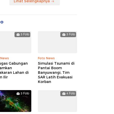
Lihat Selengkapnya
to
3 Foto
3 Foto
 News
Foto News
ugas Gabungan
Simulasi Tsunami di
amkan
Pantai Boom
akaran Lahan di
Banyuwangi, Tim
 Ilir
SAR Latih Evakuasi
Korban
3 Foto
4 Foto