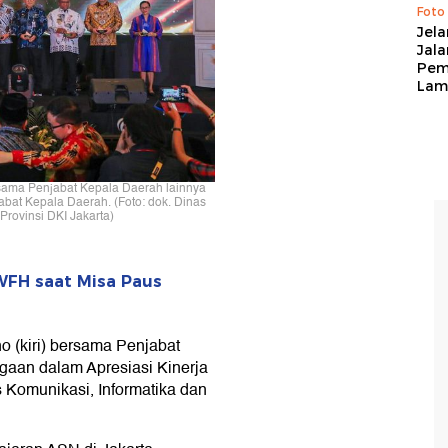
Foto
Jela
Jal
Pem
Lam
ersama Penjabat Kepala Daerah lainnya
bat Kepala Daerah. (Foto: dok. Dinas
 Provinsi DKI Jakarta)
WFH saat Misa Paus
o (kiri) bersama Penjabat
aan dalam Apresiasi Kinerja
s Komunikasi, Informatika dan