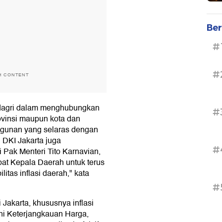
Ber
#
#
H CONTENT
dagri dalam menghubungkan
#
ovinsi maupun kota dan
gunan yang selaras dengan
 DKI Jakarta juga
#
 Pak Menteri Tito Karnavian,
at Kepala Daerah untuk terus
itas inflasi daerah," kata
#
 Jakarta, khususnya inflasi
kni Keterjangkauan Harga,