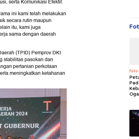
si, serta Komunikasi Efektif.
lama ini kami telah melakukan
aik secara rutin maupun
elain itu, kami juga
Fo
kerja sama dengan daerah
 Daerah (TPID) Pemprov DKI
g stabilitas pasokan dan
ngan pertanian perkotaan
Foto
 serta meningkatkan ketahanan
Pet
Pad
Keb
Ogan