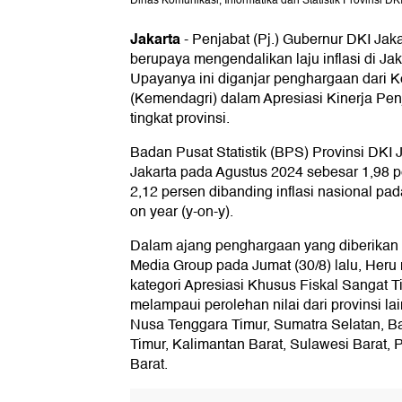
Dinas Komunikasi, Informatika dan Statistik Provinsi DKI
Jakarta
-
Penjabat (Pj.) Gubernur DKI Jaka
berupaya mengendalikan laju inflasi di Jaka
Upayanya ini diganjar penghargaan dari 
(Kemendagri) dalam Apresiasi Kinerja Pe
tingkat provinsi.
Badan Pusat Statistik (BPS) Provinsi DKI J
Jakarta pada Agustus 2024 sebesar 1,98 pe
2,12 persen dibanding inflasi nasional pa
on year (y-on-y).
Dalam ajang penghargaan yang diberika
Media Group pada Jumat (30/8) lalu, Heru m
kategori Apresiasi Khusus Fiskal Sangat T
melampaui perolehan nilai dari provinsi lai
Nusa Tenggara Timur, Sumatra Selatan, B
Timur, Kalimantan Barat, Sulawesi Barat,
Barat.