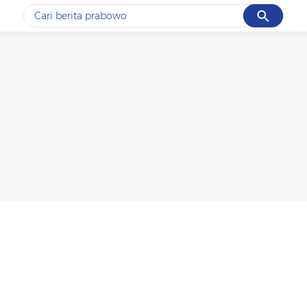
Cancel
Yang sedang ramai dicari
#1
data live draw sgp
#2
kebakaran
#3
prabowo
#4
iran
#5
gempa hari ini
Promoted
Terakhir yang dicari
Loading...