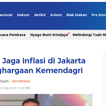
asional
Hukum
detikX
Kolom
Blak blakan
Pro Kon
Suara Pembaca
Nyago Bumi Sriwijaya
Melindungi Tuah-
Jaga Inflasi di Jakarta
nghargaan Kemendagri
 Dyah -
detikNews
04 Sep 2024 16:40 WIB