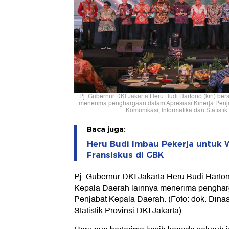
Pj. Gubernur DKI Jakarta Heru Budi Hartono (kiri) b
menerima penghargaan dalam Apresiasi Kinerja Penja
Komunikasi, Informatika dan Statistik
Baca juga:
Heru Budi Imbau Pekerja untuk 
Fransiskus di GBK
Pj. Gubernur DKI Jakarta Heru Budi Harton
Kepala Daerah lainnya menerima pengharg
Penjabat Kepala Daerah. (Foto: dok. Dina
Statistik Provinsi DKI Jakarta)