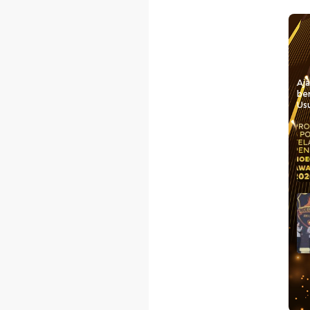
Aj
be
Usu