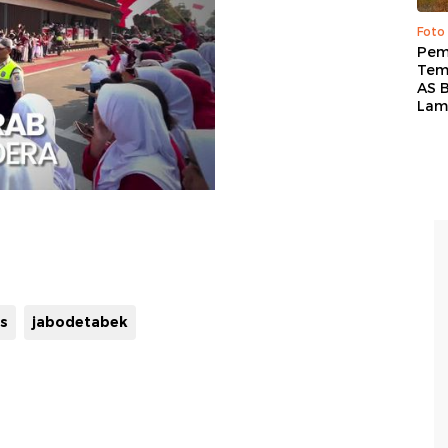
Foto
Pem
Tem
AS B
Lam
s
jabodetabek