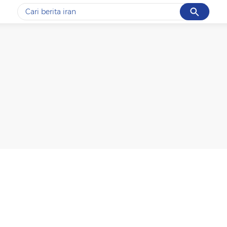
Cancel
Yang sedang ramai dicari
#1
data live draw sgp
#2
piala presiden 2026
#3
prabowo
#4
iran
#5
gempa hari ini
Promoted
Terakhir yang dicari
Loading...