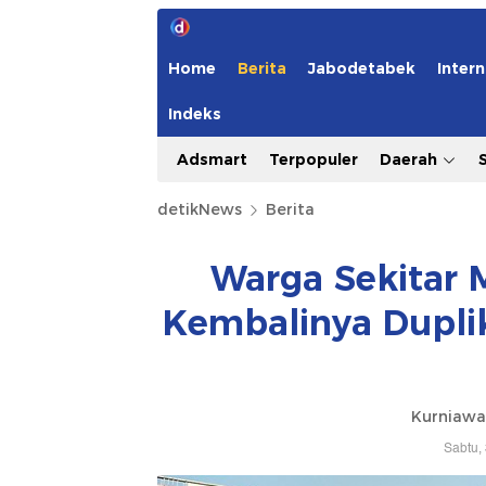
Home
Berita
Jabodetabek
Intern
Indeks
Adsmart
Terpopuler
Daerah
detikNews
Berita
Warga Sekitar
Kembalinya Dupli
Kurniawa
Sabtu,