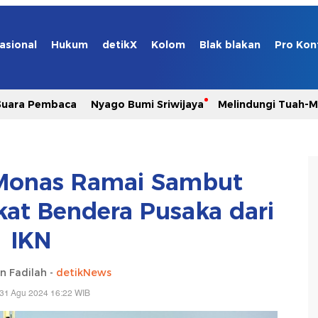
asional
Hukum
detikX
Kolom
Blak blakan
Pro Kon
Suara Pembaca
Nyago Bumi Sriwijaya
Melindungi Tuah-
 Monas Ramai Sambut
kat Bendera Pusaka dari
IKN
n Fadilah -
detikNews
 31 Agu 2024 16:22 WIB