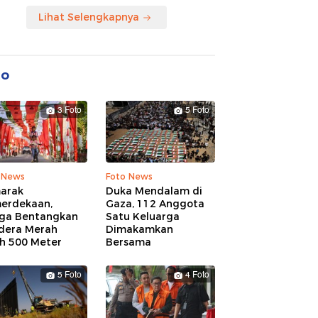
Lihat Selengkapnya
to
3 Foto
5 Foto
 News
Foto News
arak
Duka Mendalam di
erdekaan,
Gaza, 112 Anggota
ga Bentangkan
Satu Keluarga
dera Merah
Dimakamkan
ih 500 Meter
Bersama
5 Foto
4 Foto