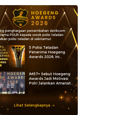
ang penghargaan persembahan detikcom
rsama POLRI kepada sosok polisi teladan.
lkan polisi teladan di sekitarmu!
5 Polisi Teladan
Penerima Hoegeng
Awards 2026, Ini
Kategori dan Kiprahnya
IM57+ Sebut Hoegeng
Awards Jadi Motivasi
Polri Jalankan Amanat
Konstitusi
Lihat Selengkapnya