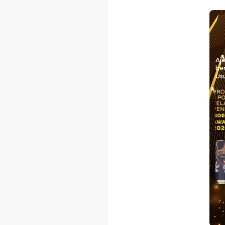
Aj
be
Usu