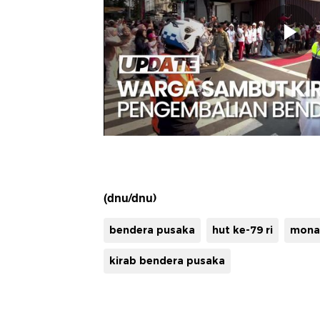
(dnu/dnu)
bendera pusaka
hut ke-79 ri
mona
kirab bendera pusaka