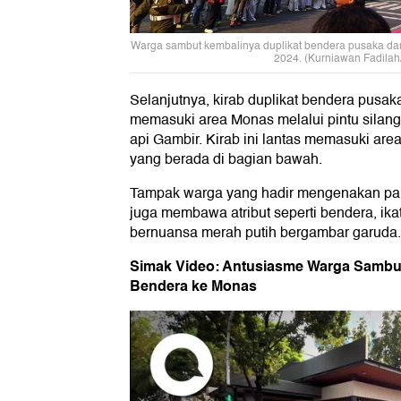
Warga sambut kembalinya duplikat bendera pusaka dan
2024. (Kurniawan Fadilah
Selanjutnya, kirab duplikat bendera pusaka
memasuki area Monas melalui pintu silang 
api Gambir. Kirab ini lantas memasuki ar
yang berada di bagian bawah.
Tampak warga yang hadir mengenakan pak
juga membawa atribut seperti bendera, ika
bernuansa merah putih bergambar garuda.
Simak Video: Antusiasme Warga Sambu
Bendera ke Monas