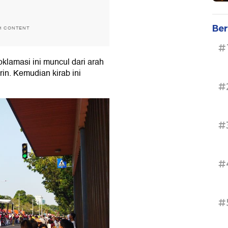
Ber
H CONTENT
#
oklamasi ini muncul dari arah
in. Kemudian kirab ini
#
#
#
#