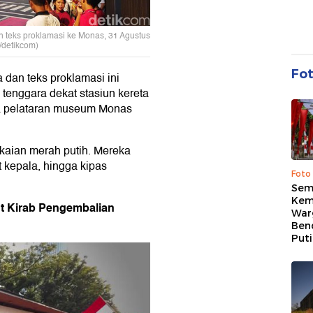
 teks proklamasi ke Monas, 31 Agustus
/detikcom)
Fo
 dan teks proklamasi ini
tenggara dekat stasiun kereta
ea pelataran museum Monas
aian merah putih. Mereka
t kepala, hingga kipas
Foto
Sem
Kem
t Kirab Pengembalian
War
Ben
Put