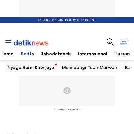
SCROLL TO CONTINUE WITH CONTENT
Home
Berita
Jabodetabek
Internasional
Hukum
Nyago Bumi Sriwijaya
Melindungi Tuah-Marwah
Ban
ADVERTISEMENT