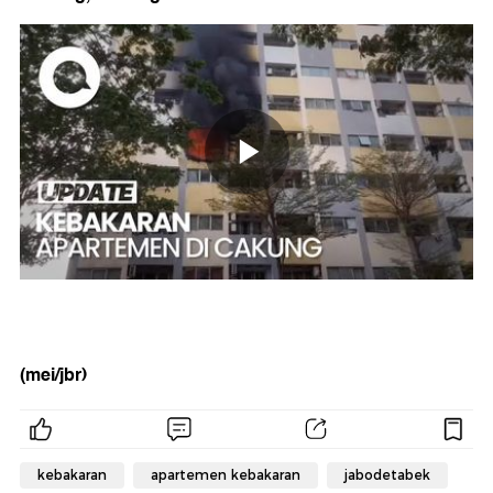
(mei/jbr)
kebakaran
apartemen kebakaran
jabodetabek