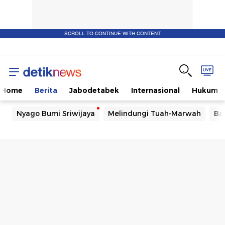
SCROLL TO CONTINUE WITH CONTENT
Home
Berita
Jabodetabek
Internasional
Hukum
Nyago Bumi Sriwijaya
Melindungi Tuah-Marwah
Ba