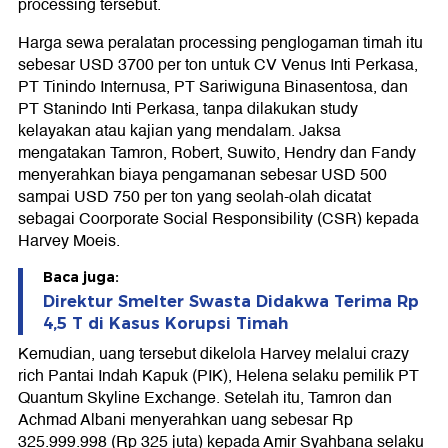
processing tersebut.
Harga sewa peralatan processing penglogaman timah itu
sebesar USD 3700 per ton untuk CV Venus Inti Perkasa,
PT Tinindo Internusa, PT Sariwiguna Binasentosa, dan
PT Stanindo Inti Perkasa, tanpa dilakukan study
kelayakan atau kajian yang mendalam. Jaksa
mengatakan Tamron, Robert, Suwito, Hendry dan Fandy
menyerahkan biaya pengamanan sebesar USD 500
sampai USD 750 per ton yang seolah-olah dicatat
sebagai Coorporate Social Responsibility (CSR) kepada
Harvey Moeis.
Baca juga:
Direktur Smelter Swasta Didakwa Terima Rp
4,5 T di Kasus Korupsi Timah
Kemudian, uang tersebut dikelola Harvey melalui crazy
rich Pantai Indah Kapuk (PIK), Helena selaku pemilik PT
Quantum Skyline Exchange. Setelah itu, Tamron dan
Achmad Albani menyerahkan uang sebesar Rp
325.999.998 (Rp 325 juta) kepada Amir Syahbana selaku