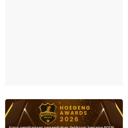
Ajang penghargaan persembahan detikcom bersama POLRI