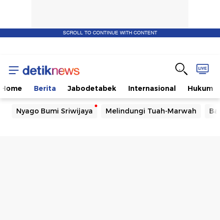
SCROLL TO CONTINUE WITH CONTENT
Home
Berita
Jabodetabek
Internasional
Hukum
Nyago Bumi Sriwijaya
Melindungi Tuah-Marwah
Ba