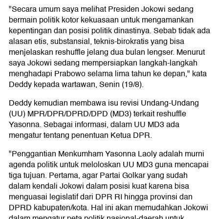
"Secara umum saya melihat Presiden Jokowi sedang
bermain politik kotor kekuasaan untuk mengamankan
kepentingan dan posisi politik dinastinya. Sebab tidak ada
alasan etis, substansial, teknis-birokratis yang bisa
menjelaskan reshuffle jelang dua bulan lengser. Menurut
saya Jokowi sedang mempersiapkan langkah-langkah
menghadapi Prabowo selama lima tahun ke depan," kata
Deddy kepada wartawan, Senin (19/8).
Deddy kemudian membawa isu revisi Undang-Undang
(UU) MPR/DPR/DPRD/DPD (MD3) terkait reshuffle
Yasonna. Sebagai informasi, dalam UU MD3 ada
mengatur tentang penentuan Ketua DPR.
"Penggantian Menkumham Yasonna Laoly adalah murni
agenda politik untuk meloloskan UU MD3 guna mencapai
tiga tujuan. Pertama, agar Partai Golkar yang sudah
dalam kendali Jokowi dalam posisi kuat karena bisa
menguasai legislatif dari DPR RI hingga provinsi dan
DPRD kabupaten/kota. Hal ini akan memudahkan Jokowi
dalam mengatur peta politik nasional-daerah untuk