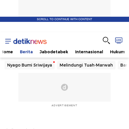
SCROLL TO CONTINUE WITH CONTENT
Home
Berita
Jabodetabek
Internasional
Hukum
Nyago Bumi Sriwijaya
Melindungi Tuah-Marwah
Ban
ADVERTISEMENT