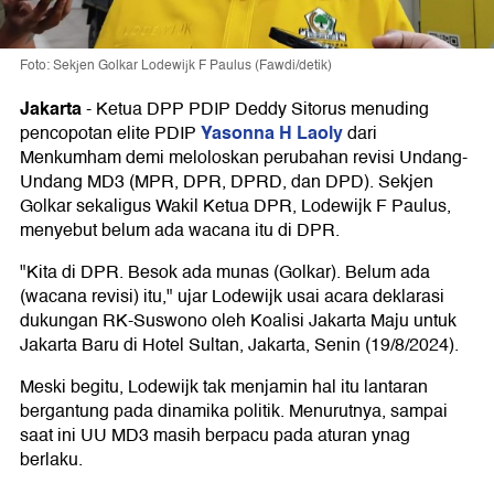
Foto: Sekjen Golkar Lodewijk F Paulus (Fawdi/detik)
Jakarta
-
Ketua DPP PDIP Deddy Sitorus menuding
Yasonna H Laoly
pencopotan elite PDIP
dari
Menkumham demi meloloskan perubahan revisi Undang-
Undang MD3 (MPR, DPR, DPRD, dan DPD). Sekjen
Golkar sekaligus Wakil Ketua DPR, Lodewijk F Paulus,
menyebut belum ada wacana itu di DPR.
"Kita di DPR. Besok ada munas (Golkar). Belum ada
(wacana revisi) itu," ujar Lodewijk usai acara deklarasi
dukungan RK-Suswono oleh Koalisi Jakarta Maju untuk
Jakarta Baru di Hotel Sultan, Jakarta, Senin (19/8/2024).
Meski begitu, Lodewijk tak menjamin hal itu lantaran
bergantung pada dinamika politik. Menurutnya, sampai
saat ini UU MD3 masih berpacu pada aturan ynag
berlaku.