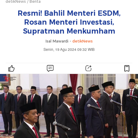
detikNews
Berita
Resmi! Bahlil Menteri ESDM,
Rosan Menteri Investasi,
Supratman Menkumham
Isal Mawardi -
detikNews
Senin, 19 Agu 2024 09:32 WIB