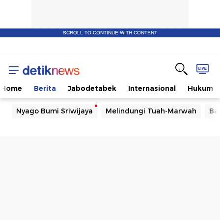
SCROLL TO CONTINUE WITH CONTENT
Home
Berita
Jabodetabek
Internasional
Hukum
Nyago Bumi Sriwijaya
Melindungi Tuah-Marwah
Ba