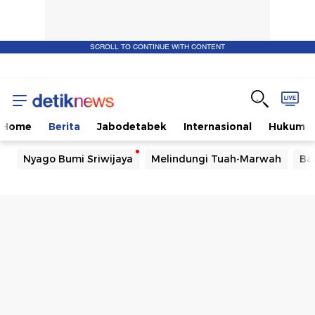
SCROLL TO CONTINUE WITH CONTENT
Home
Berita
Jabodetabek
Internasional
Hukum
Nyago Bumi Sriwijaya
Melindungi Tuah-Marwah
Ba