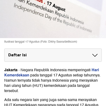
Ilustrasi tanggal 17 Agustus (Foto: Dikhy Sasra/detikcom)
Daftar Isi
17 Agustus Hari Kemerdekaan Gabon
Jakarta
Hari
-
Negara Republik Indonesia memperingati
Sejarah Kemerdekaan Gabon 17 Agustus
Kemerdekaan
pada tanggal 17 Agustus setiap tahunnya.
Namun ternyata tidak hanya Indonesia yang merayakan
hari ulang tahun (HUT) kemerdekaan pada tanggal
tersebut.
Ada satu negara lain yang juga sama-sama merayakan
HUT Kemerdekaan negaranya pada tanggal 17 Agustus