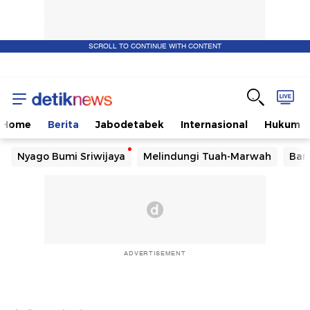
SCROLL TO CONTINUE WITH CONTENT
Home
Berita
Jabodetabek
Internasional
Hukum
Nyago Bumi Sriwijaya
Melindungi Tuah-Marwah
Ban
ADVERTISEMENT