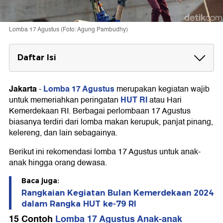
Lomba 17 Agustus (Foto: Agung Pambudhy)
Daftar Isi
15 Contoh Lomba 17 Agustus Anak-anak
1. Lomba Memindahkan Bendera
Jakarta
Lomba 17 Agustus
-
merupakan kegiatan wajib
2. Lomba Cerdas Cermat
HUT RI
untuk memeriahkan peringatan
atau Hari
3. Lomba Joget Balon
Kemerdekaan RI. Berbagai perlombaan 17 Agustus
4. Lomba Memindahkan Karet Lewat Sedotan
biasanya terdiri dari lomba makan kerupuk, panjat pinang,
5. Lomba Kelereng
kelereng, dan lain sebagainya.
6. Lomba Bakiak
7. Lomba Balap Karung
Berikut ini rekomendasi lomba 17 Agustus untuk anak-
8. Lomba Estafet Air dengan Spons
anak hingga orang dewasa.
9. Lomba Mengambil Koin di Tepung
10. Lomba Memasukkan Pensil ke Dalam Botol
11. Lomba Sepeda Hias
Baca juga:
12. Lomba Merangkai Kata
Rangkaian Kegiatan Bulan Kemerdekaan 2024
13. Lomba Fashion Show Pakaian Adat
dalam Rangka HUT ke-79 RI
14. Lomba Panjat Pinang
15 Contoh
Lomba 17 Agustus Anak-anak
15. Lomba Tebak Kata