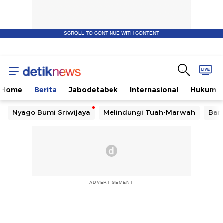
SCROLL TO CONTINUE WITH CONTENT
Home
Berita
Jabodetabek
Internasional
Hukum
Nyago Bumi Sriwijaya
Melindungi Tuah-Marwah
Ban
ADVERTISEMENT