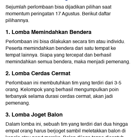
12 Contoh Lomba 17 Agustus Dewasa
Sejumlah perlombaan bisa dijadikan pilihan saat
momentum peringatan 17 Agustus. Berikut daftar
1. Lomba Memindahkan Belut
pilihannya.
2. Lomba Tarik Tambang
3. Lomba Bermain Futsal Memakai Daster
1. Lomba Memindahkan Bendera
4. Lomba Menghias Wajah dengan Mata Tertutup
5. Lomba Balap Karung Pakai Helm
Perlombaan ini bisa dilakukan secara tim atau individu.
6. Lomba Sepak Bola dengan Sapu
Peserta memindahkan bendera dari satu tempat ke
7. Lomba Memasukkan Benang ke Jarum
tempat lainnya. Siapa yang tercepat dan berhasil
8. Lomba Makan Cokelat dari Wajah
memindahkan semua bendera, maka menjadi pemenang.
9. Lomba Tebak Harga
10. Lomba Memindahkan Kacang Hijau dengan
2. Lomba Cerdas Cermat
Sumpit
11. Lomba Mencari Pasangan Sepatu Tercepat
Perlombaan ini membutuhkan tim yang terdiri dari 3-5
12. Lomba Memasukkan Paku ke Dalam Botol
orang. Kelompok yang berhasil mengumpulkan poin
terbanyak selama durasi cerdas cermat, akan jadi
pemenang.
3. Lomba Joget Balon
Dalam lomba ini, sebuah tim yang terdiri dari dua hingga
empat orang harus berjoget sambil meletakkan balon di