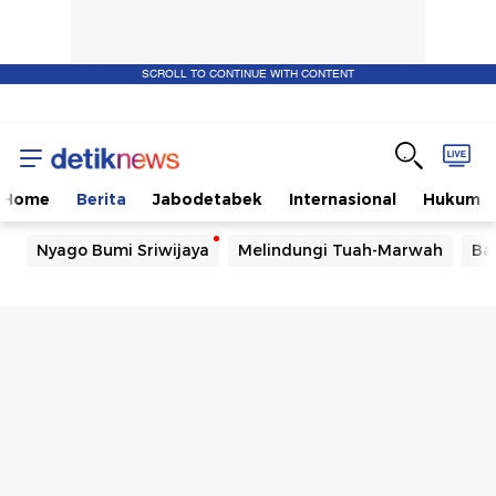
SCROLL TO CONTINUE WITH CONTENT
Home
Berita
Jabodetabek
Internasional
Hukum
Nyago Bumi Sriwijaya
Melindungi Tuah-Marwah
Ba