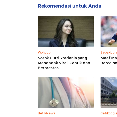
Rekomendasi untuk Anda
Wolipop
Sepakbol
Sosok Putri Yordania yang
Maaf Mad
Mendadak Viral, Cantik dan
Barcelo
Berprestasi
detikNews
detikJogj