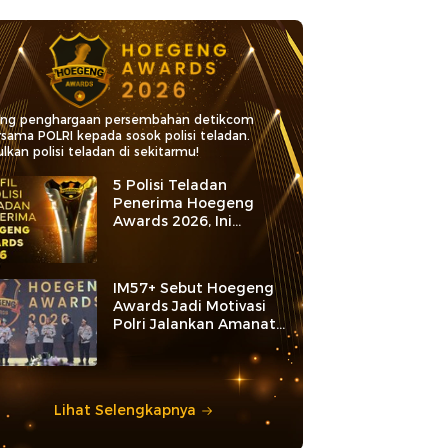
ang penghargaan persembahan detikcom
rsama POLRI kepada sosok polisi teladan.
lkan polisi teladan di sekitarmu!
5 Polisi Teladan
Penerima Hoegeng
Awards 2026, Ini
Kategori dan Kiprahnya
IM57+ Sebut Hoegeng
Awards Jadi Motivasi
Polri Jalankan Amanat
Konstitusi
Lihat Selengkapnya