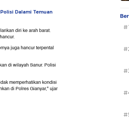
 Polisi Dalami Temuan
Ber
#
rikan diri ke arah barat.
hancur.
nya juga hancur terpental
#
an di wilayah Sanur. Polisi
#
tidak memperhatikan kondisi
ankan di Polres Gianyar," ujar
#
#