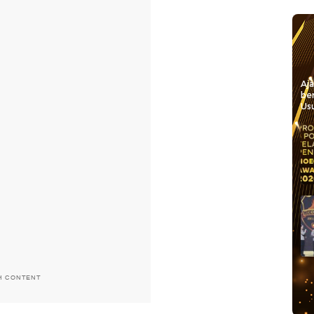
Aj
be
Usu
H CONTENT