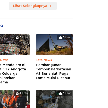
Lihat Selengkapnya
to
5 Foto
5 Foto
 News
Foto News
a Mendalam di
Pembangunan
a, 112 Anggota
Tembok Perbatasan
u Keluarga
AS Berlanjut, Pagar
akamkan
Lama Mulai Dicabut
sama
4 Foto
3 Foto