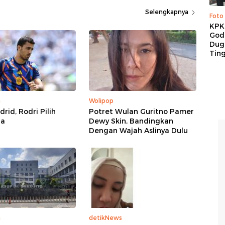
Selengkapnya
Foto
KPK 
God
Duga
Tin
a
Wolipop
rid, Rodri Pilih
Potret Wulan Guritno Pamer
na
Dewy Skin, Bandingkan
Dengan Wajah Aslinya Dulu
a
detikNews