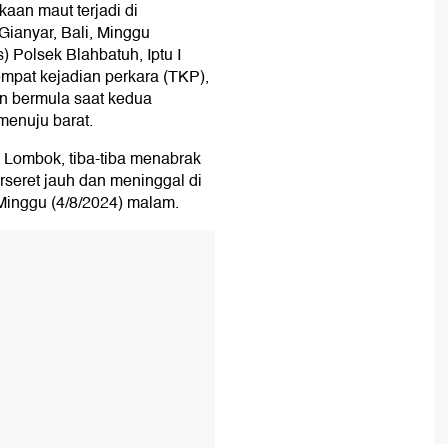
kaan maut terjadi di
ianyar, Bali, Minggu
as) Polsek Blahbatuh, Iptu I
empat kejadian perkara (TKP),
an bermula saat kedua
menuju barat.
 Lombok, tiba-tiba menabrak
rseret jauh dan meninggal di
 Minggu (4/8/2024) malam.