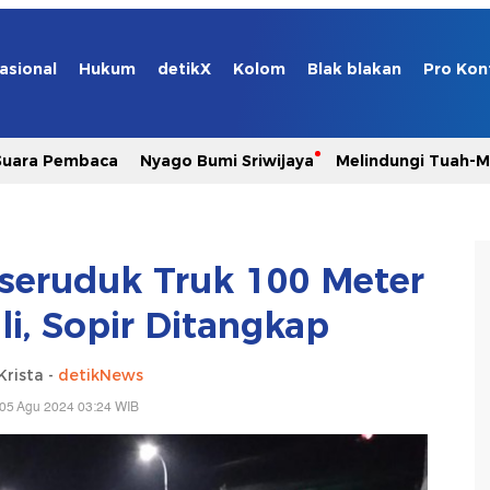
asional
Hukum
detikX
Kolom
Blak blakan
Pro Kon
Suara Pembaca
Nyago Bumi Sriwijaya
Melindungi Tuah-
seruduk Truk 100 Meter
li, Sopir Ditangkap
Krista -
detikNews
 05 Agu 2024 03:24 WIB