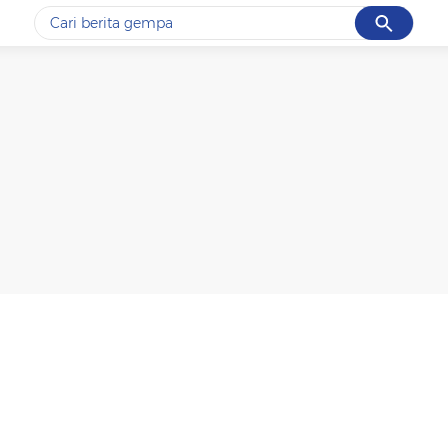
Cancel
Yang sedang ramai dicari
#1
gempa hari ini
#2
gempa
#3
prabowo
#4
iran
#5
demo
Promoted
Terakhir yang dicari
Loading...