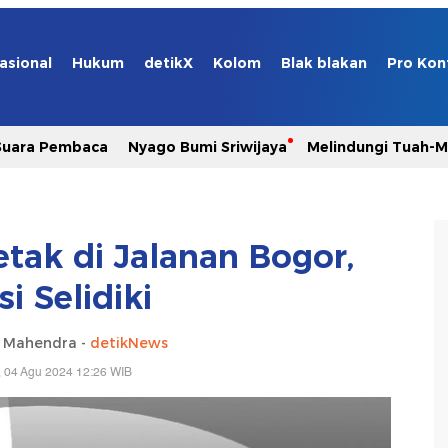
asional
Hukum
detikX
Kolom
Blak blakan
Pro Kon
Suara Pembaca
Nyago Bumi Sriwijaya
Melindungi Tuah-
letak di Jalanan Bogor,
si Selidiki
a Mahendra -
detikNews
 04 Agu 2024 12:26 WIB