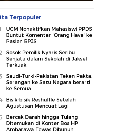
ita Terpopuler
1
UGM Nonaktifkan Mahasiswi PPDS
Buntut Komentar 'Orang Have' ke
Pasien BPJS
2
Sosok Pemilik Nyaris Seribu
Senjata dalam Sekolah di Jaksel
Terkuak
3
Saudi-Turki-Pakistan Teken Pakta:
Serangan ke Satu Negara berarti
ke Semua
4
Bisik-bisik Reshuffle Setelah
Agustusan Mencuat Lagi
5
Bercak Darah hingga Tulang
Ditemukan di Konter Bos HP
Ambarawa Tewas Dibunuh