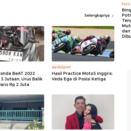
Foto
Bing
Potr
Selengkapnya
Ten
Mut
dan
Dib
detikSport
Honda BeAT 2022
Hasil Practice Moto3 Inggris:
 3 Jutaan, Urus Balik
Veda Ega di Posisi Ketiga
ris Rp 2 Juta