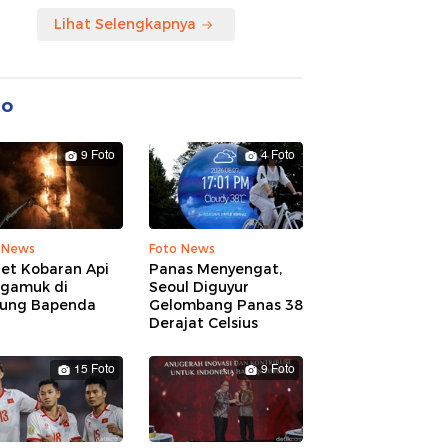
Lihat Selengkapnya
to
9 Foto
4 Foto
 News
Foto News
ret Kobaran Api
Panas Menyengat,
gamuk di
Seoul Diguyur
ung Bapenda
Gelombang Panas 38
Derajat Celsius
15 Foto
9 Foto