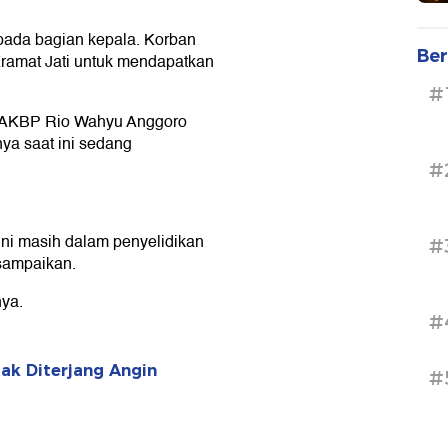
pada bagian kepala. Korban
Ber
Kramat Jati untuk mendapatkan
#
ut, AKBP Rio Wahyu Anggoro
ya saat ini sedang
#
ini masih dalam penyelidikan
#
isampaikan.
nya.
#
ak Diterjang Angin
#