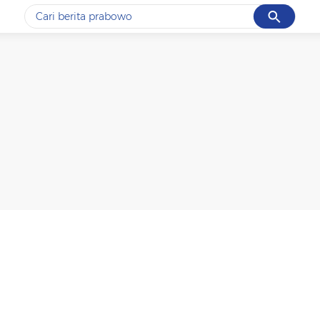
Cancel
Yang sedang ramai dicari
#1
data live draw sgp
#2
iran
#3
senjata
#4
prabowo
#5
gempa hari ini
Promoted
Terakhir yang dicari
Loading...