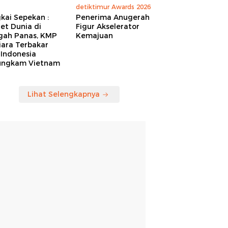
detiktimur Awards 2026
kai Sepekan :
Penerima Anugerah
et Dunia di
Figur Akselerator
gah Panas, KMP
Kemajuan
iara Terbakar
 Indonesia
ungkam Vietnam
Lihat Selengkapnya