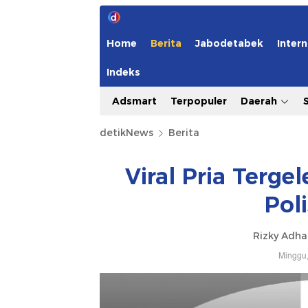
Home
Berita
Jabodetabek
Intern
Indeks
Adsmart
Terpopuler
Daerah
detikNews
Berita
Viral Pria Terge
Poli
Rizky Adh
Minggu,