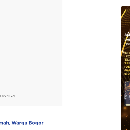
Aj
be
Usu
H CONTENT
umah, Warga Bogor