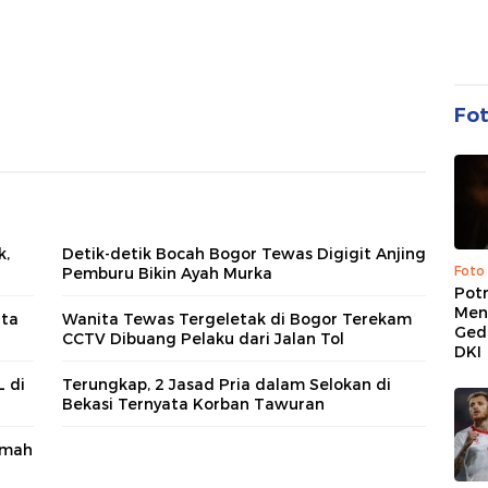
Fo
k,
Detik-detik Bocah Bogor Tewas Digigit Anjing
Foto
Pemburu Bikin Ayah Murka
Pot
Men
ata
Wanita Tewas Tergeletak di Bogor Terekam
Ged
CCTV Dibuang Pelaku dari Jalan Tol
DKI
L di
Terungkap, 2 Jasad Pria dalam Selokan di
Bekasi Ternyata Korban Tawuran
umah