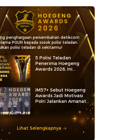
ang penghargaan persembahan detikcom
rsama POLRI kepada sosok polisi teladan.
lkan polisi teladan di sekitarmu!
5 Polisi Teladan
Penerima Hoegeng
Awards 2026, Ini
Kategori dan Kiprahnya
IM57+ Sebut Hoegeng
Awards Jadi Motivasi
Polri Jalankan Amanat
Konstitusi
Lihat Selengkapnya