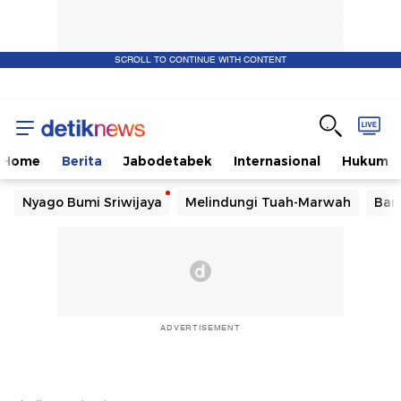
SCROLL TO CONTINUE WITH CONTENT
Home
Berita
Jabodetabek
Internasional
Hukum
Nyago Bumi Sriwijaya
Melindungi Tuah-Marwah
Ban
ADVERTISEMENT