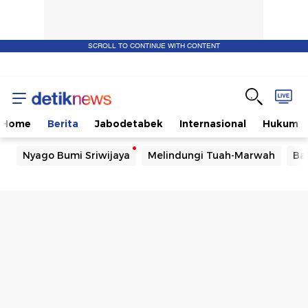
SCROLL TO CONTINUE WITH CONTENT
Home
Berita
Jabodetabek
Internasional
Hukum
Nyago Bumi Sriwijaya
Melindungi Tuah-Marwah
Ba