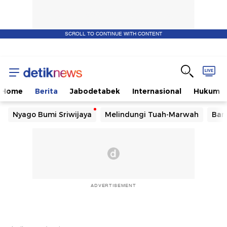
SCROLL TO CONTINUE WITH CONTENT
Home
Berita
Jabodetabek
Internasional
Hukum
Nyago Bumi Sriwijaya
Melindungi Tuah-Marwah
Ban
ADVERTISEMENT