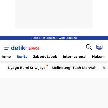
SCROLL TO CONTINUE WITH CONTENT
Home
Berita
Jabodetabek
Internasional
Hukum
Nyago Bumi Sriwijaya
Melindungi Tuah-Marwah
Ba