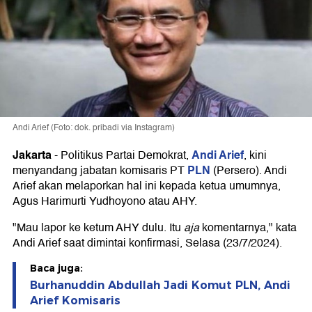
Andi Arief (Foto: dok. pribadi via Instagram)
Jakarta
Andi Arief
-
Politikus Partai Demokrat,
, kini
PLN
menyandang jabatan komisaris PT
(Persero). Andi
Arief akan melaporkan hal ini kepada ketua umumnya,
Agus Harimurti Yudhoyono atau AHY.
"Mau lapor ke ketum AHY dulu. Itu
aja
komentarnya," kata
Andi Arief saat dimintai konfirmasi, Selasa (23/7/2024).
Baca juga:
Burhanuddin Abdullah Jadi Komut PLN, Andi
Arief Komisaris