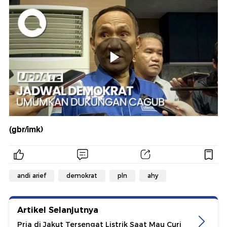
(gbr/imk)
andi arief
demokrat
pln
ahy
Artikel Selanjutnya
Pria di Jakut Tersengat Listrik Saat Mau Curi