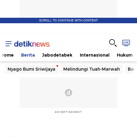
SCROLL TO CONTINUE WITH CONTENT
Home
Berita
Jabodetabek
Internasional
Hukum
Nyago Bumi Sriwijaya
Melindungi Tuah-Marwah
Ban
ADVERTISEMENT