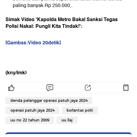
paling banyak Rp 250.000,.
Simak Video 'Kapolda Metro Bakal Sanksi Tegas
Polisi Nakal: Pungli Kita Tindak!':
[Gambas:Video 20detik]
(kny/imk)
denda pelanggar operasi patuh jaya 2024
operasi patuh jaya 2024
korlantas polri
uu no 22 tahun 2009
uu llaj