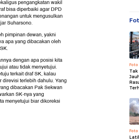
ekaligus pengangkatan wakil
raf bisa diperbaiki agar DPD
wenangan untuk mengusulkan
Fo
ujar Suharsono.
oleh pimpinan dewan, yakni
a apa yang dibacakan oleh
 SK.
nnya dengan apa posisi kita
Foto
ui atau tidak menyetujui.
Tak 
uju terkait draf SK, kalau
Jauh
 direvisi terlebih dahulu. Yang
Ras
 yang dibacakan Pak Sekwan
Ter
tawarkan SK-nya yang
ta menyetujui biar dikoreksi
Foto
Lat