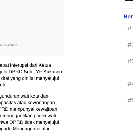
Ber
#
#
H CONTENT
#
t interupsi dari Ketua
gota DPRD Solo, YF Sukasno.
draf yang dinilai menyetujui
#
olo.
duran wali kota dari
#
apasitas atau kewenangan
 DPRD mempunyai kewajiban
 menggantikan posisi wali
bahwa DPRD tidak menyetujui
kepada Mendagri melalui