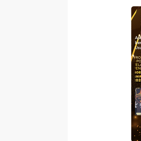
Aj
be
Usu