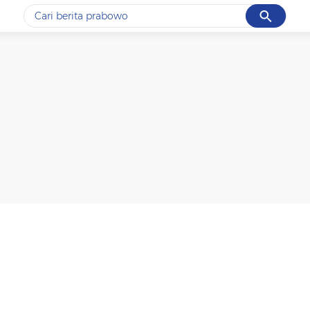
Cancel
Yang sedang ramai dicari
#1
gempa hari ini
#2
demo
#3
gempa
#4
iran
#5
prabowo
Promoted
Terakhir yang dicari
Loading...