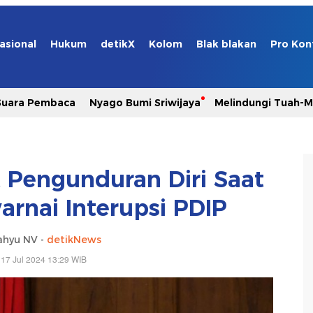
asional
Hukum
detikX
Kolom
Blak blakan
Pro Kon
Suara Pembaca
Nyago Bumi Sriwijaya
Melindungi Tuah-
t Pengunduran Diri Saat
arnai Interupsi PDIP
ahyu NV -
detikNews
17 Jul 2024 13:29 WIB