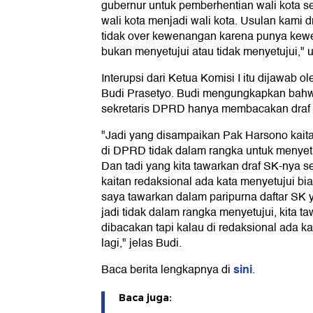
gubernur untuk pemberhentian wali kota s
wali kota menjadi wali kota. Usulan kami d
tidak over kewenangan karena punya ke
bukan menyetujui atau tidak menyetujui," 
Interupsi dari Ketua Komisi I itu dijawab 
Budi Prasetyo. Budi mengungkapkan bahw
sekretaris DPRD hanya membacakan draf
"Jadi yang disampaikan Pak Harsono kaita
di DPRD tidak dalam rangka untuk menyetuj
Dan tadi yang kita tawarkan draf SK-nya set
kaitan redaksional ada kata menyetujui biar
saya tawarkan dalam paripurna daftar SK
jadi tidak dalam rangka menyetujui, kita 
dibacakan tapi kalau di redaksional ada ka
lagi," jelas Budi.
sini
Baca berita lengkapnya di
.
Baca juga: