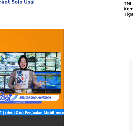
kot Solo Usai
TNI
Kem
Tig