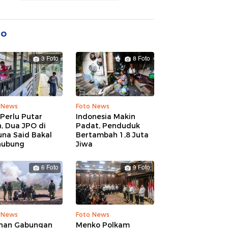
to
3 Foto
8 Foto
 News
Foto News
Perlu Putar
Indonesia Makin
, Dua JPO di
Padat, Penduduk
una Said Bakal
Bertambah 1,8 Juta
hubung
Jiwa
6 Foto
9 Foto
 News
Foto News
ihan Gabungan
Menko Polkam