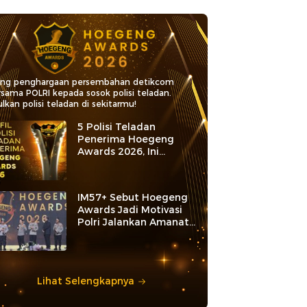
ang penghargaan persembahan detikcom
rsama POLRI kepada sosok polisi teladan.
lkan polisi teladan di sekitarmu!
5 Polisi Teladan
Penerima Hoegeng
Awards 2026, Ini
Kategori dan Kiprahnya
IM57+ Sebut Hoegeng
Awards Jadi Motivasi
Polri Jalankan Amanat
Konstitusi
Lihat Selengkapnya