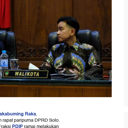
Rakabuming Raka
,
 rapat paripurna DPRD Solo.
PDIP
Fraksi
ramai melakukan