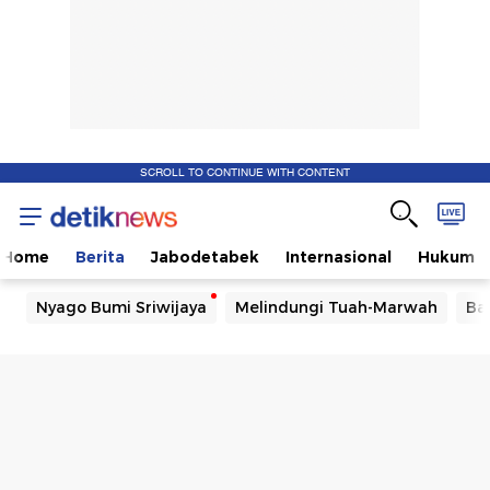
SCROLL TO CONTINUE WITH CONTENT
Home
Berita
Jabodetabek
Internasional
Hukum
Nyago Bumi Sriwijaya
Melindungi Tuah-Marwah
Ba