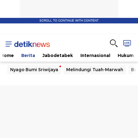
SCROLL TO CONTINUE WITH CONTENT
Home
Berita
Jabodetabek
Internasional
Hukum
Nyago Bumi Sriwijaya
Melindungi Tuah-Marwah
Ba