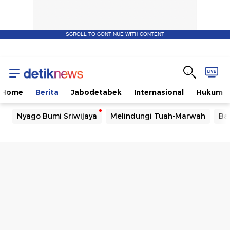
SCROLL TO CONTINUE WITH CONTENT
Home
Berita
Jabodetabek
Internasional
Hukum
Nyago Bumi Sriwijaya
Melindungi Tuah-Marwah
Ba