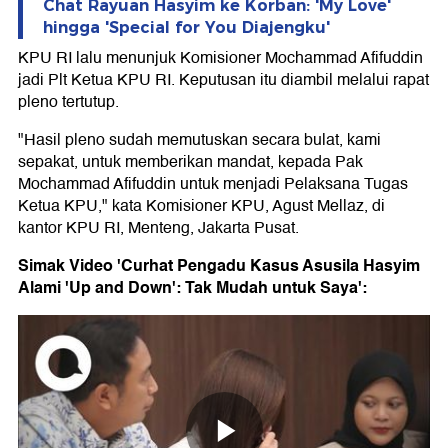
Chat Rayuan Hasyim ke Korban: 'My Love'
hingga 'Special for You Diajengku'
KPU RI lalu menunjuk Komisioner Mochammad Afifuddin
jadi Plt Ketua KPU RI. Keputusan itu diambil melalui rapat
pleno tertutup.
"Hasil pleno sudah memutuskan secara bulat, kami
sepakat, untuk memberikan mandat, kepada Pak
Mochammad Afifuddin untuk menjadi Pelaksana Tugas
Ketua KPU," kata Komisioner KPU, Agust Mellaz, di
kantor KPU RI, Menteng, Jakarta Pusat.
Simak Video 'Curhat Pengadu Kasus Asusila Hasyim
Alami 'Up and Down': Tak Mudah untuk Saya':