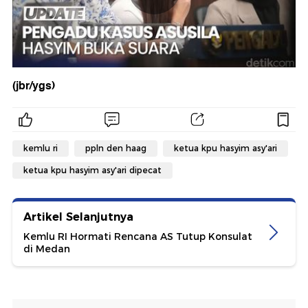
(jbr/ygs)
kemlu ri
ppln den haag
ketua kpu hasyim asy'ari
ketua kpu hasyim asy'ari dipecat
Artikel Selanjutnya
Kemlu RI Hormati Rencana AS Tutup Konsulat
di Medan