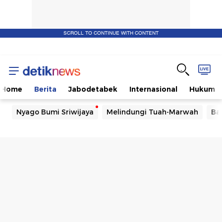
SCROLL TO CONTINUE WITH CONTENT
Home
Berita
Jabodetabek
Internasional
Hukum
Nyago Bumi Sriwijaya
Melindungi Tuah-Marwah
Ba