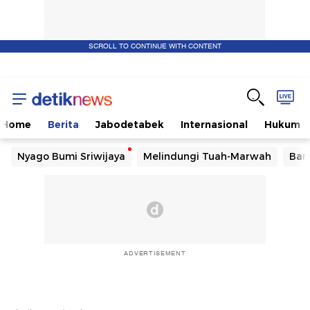
SCROLL TO CONTINUE WITH CONTENT
Home
Berita
Jabodetabek
Internasional
Hukum
Nyago Bumi Sriwijaya
Melindungi Tuah-Marwah
Ban
ADVERTISEMENT