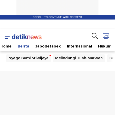
SCROLL TO CONTINUE WITH CONTENT
Home
Berita
Jabodetabek
Internasional
Hukum
Nyago Bumi Sriwijaya
Melindungi Tuah-Marwah
Ba