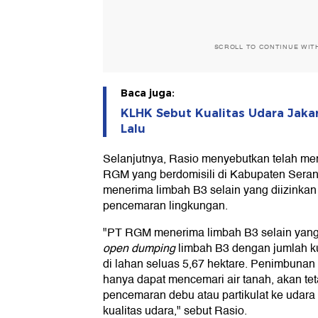
SCROLL TO CONTINUE WIT
Baca juga:
KLHK Sebut Kualitas Udara Jaka
Lalu
Selanjutnya, Rasio menyebutkan telah me
RGM yang berdomisili di Kabupaten Sera
menerima limbah B3 selain yang diizinka
pencemaran lingkungan.
"PT RGM menerima limbah B3 selain yang
open dumping
limbah B3 dengan jumlah ku
di lahan seluas 5,67 hektare. Penimbunan 
hanya dapat mencemari air tanah, akan te
pencemaran debu atau partikulat ke udar
kualitas udara," sebut Rasio.