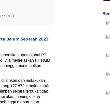
Ber
H CONTENT
#
#
rta Belum Separah 2023
nghentikan operasional PT
#
ng. Dia menjelaskan PT RGM
n sehingga menimbulkan
#
 diizinkan dan melakukan
rang 177.872,4 meter kubik
limbah secara terbuka tidak
#
tapi akan meningkatkan
a sehingga menurunkan