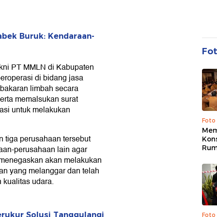
abek Buruk: Kendaraan-
Fo
akni PT MMLN di Kabupaten
roperasi di bidang jasa
bakaran limbah secara
 serta memalsukan surat
erasi untuk melakukan
Foto
Mem
 tiga perusahaan tersebut
Kons
Rum
aan-perusahaan lain agar
a menegaskan akan melakukan
tan yang melanggar dan telah
ualitas udara.
rukur Solusi Tanggulangi
Foto