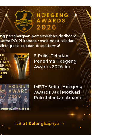
ang penghargaan persembahan detikcom
rsama POLRI kepada sosok polisi teladan.
lkan polisi teladan di sekitarmu!
5 Polisi Teladan
Penerima Hoegeng
Awards 2026, Ini
Kategori dan Kiprahnya
IM57+ Sebut Hoegeng
Awards Jadi Motivasi
Polri Jalankan Amanat
Konstitusi
Lihat Selengkapnya