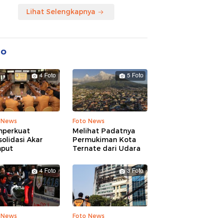
Lihat Selengkapnya
to
4 Foto
5 Foto
 News
Foto News
perkuat
Melihat Padatnya
olidasi Akar
Permukiman Kota
put
Ternate dari Udara
4 Foto
3 Foto
 News
Foto News