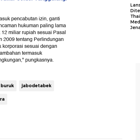
Lan
Dit
Thai
suk pencabutan izin, ganti
Med
ancaman hukuman paling lama
Jen
12 miliar rupiah sesuai Pasal
 2009 tentang Perlindungan
 korporasi sesuai dengan
tambahan termasuk
ngkungan," pungkasnya.
 buruk
jabodetabek
ra