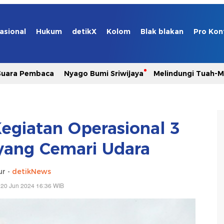
asional
Hukum
detikX
Kolom
Blak blakan
Pro Kon
Suara Pembaca
Nyago Bumi Sriwijaya
Melindungi Tuah-
egiatan Operasional 3
yang Cemari Udara
ur -
detikNews
 20 Jun 2024 16:36 WIB