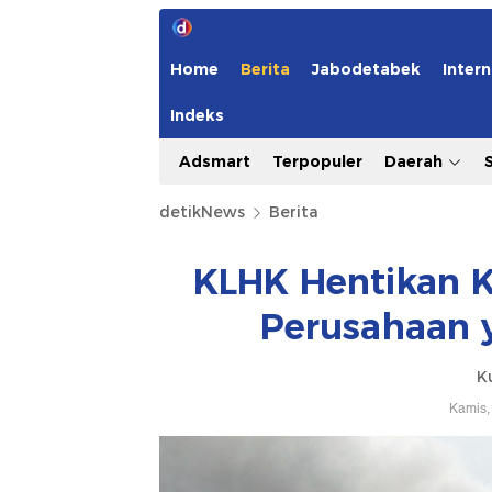
Home
Berita
Jabodetabek
Intern
Indeks
Adsmart
Terpopuler
Daerah
detikNews
Berita
KLHK Hentikan K
Perusahaan 
K
Kamis,