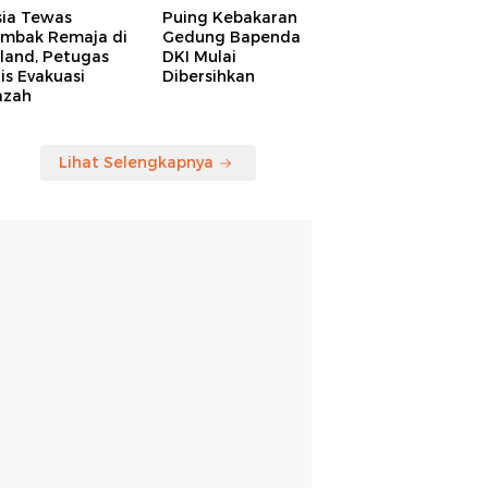
sia Tewas
Puing Kebakaran
embak Remaja di
Gedung Bapenda
land, Petugas
DKI Mulai
is Evakuasi
Dibersihkan
azah
Lihat Selengkapnya