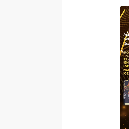
Aj
be
Usu