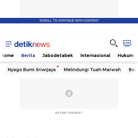
SCROLL TO CONTINUE WITH CONTENT
Home
Berita
Jabodetabek
Internasional
Hukum
Nyago Bumi Sriwijaya
Melindungi Tuah-Marwah
Ban
ADVERTISEMENT