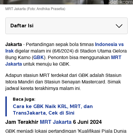
MRT Jakarta (Foto: Andhika Prasetia)
Daftar Isi
Jam Terakhir MRT Jakarta 6 Juni 2024
- Jadwal kereta terakhir menuju Stasiun Bundaran
Jakarta
Indonesia vs
-
Pertandingan sepak bola timnas
HI
Irak
digelar malam ini (6/6/2024) di Stadion Utama Gelora
- Jadwal kereta terakhir menuju Stasiun Lebak
GBK
MRT
Bung Karno (
). Penonton bisa menggunakan
Bulus Grab
Jakarta
untuk menuju ke GBK.
Cara ke GBK Naik MRT
Adapun stasiun MRT terdekat dari GBK adalah Stasiun
Rute TransJakarta Tanggal 6 Juni 2024
Istora Mandiri dan Stasiun Senayan Mastercard. Simak
jadwal kereta terakhirnya malam ini.
1. Halte Gelora Bung Karno
2. Bus Stop GBK 1, GBK 2, dan GBK Pintu 7
3. Angkutan Malam Hari (AMARI) TransJakarta
Baca juga:
Cara ke GBK Naik KRL, MRT, dan
TransJakarta, Cek di Sini
Jam Terakhir
MRT Jakarta
6 Juni 2024
GBK menjadi lokasi pertandingan 'Kualifikasi Piala Dunia