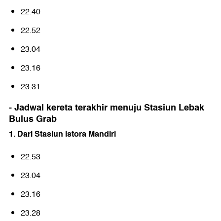
22.40
22.52
23.04
23.16
23.31
- Jadwal kereta terakhir menuju Stasiun Lebak
Bulus Grab
1. Dari Stasiun Istora Mandiri
22.53
23.04
23.16
23.28