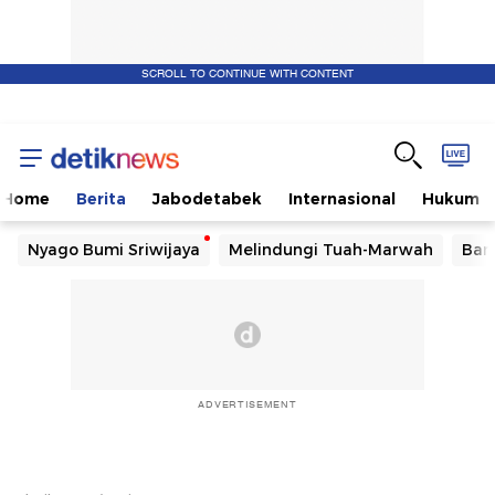
SCROLL TO CONTINUE WITH CONTENT
Home
Berita
Jabodetabek
Internasional
Hukum
Nyago Bumi Sriwijaya
Melindungi Tuah-Marwah
Ban
ADVERTISEMENT