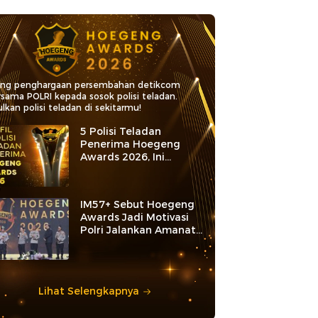
ang penghargaan persembahan detikcom
rsama POLRI kepada sosok polisi teladan.
lkan polisi teladan di sekitarmu!
5 Polisi Teladan
Penerima Hoegeng
Awards 2026, Ini
Kategori dan Kiprahnya
IM57+ Sebut Hoegeng
Awards Jadi Motivasi
Polri Jalankan Amanat
Konstitusi
Lihat Selengkapnya