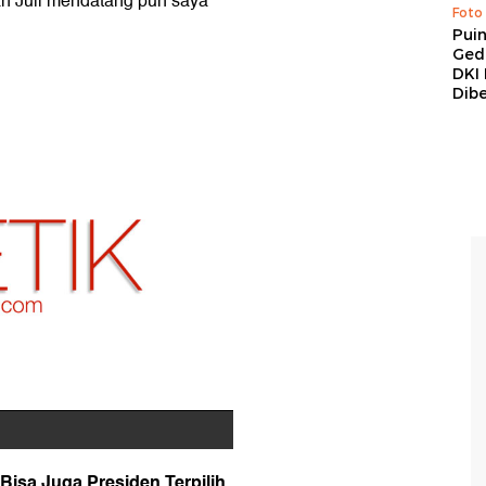
lan Juli mendatang pun saya
Foto
Pui
Ged
DKI 
Dibe
Bisa Juga Presiden Terpilih