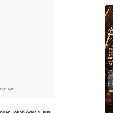
Aj
be
Usu
H CONTENT
gan Tokoh Adat di IKN,