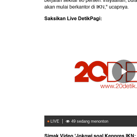
berjalan sekitar 80 persen. Insyaallah, bu
akan mulai berkantor di IKN," ucapnya.
Saksikan Live DetikPagi:
Simak Video 'Jokowi soal Keppres IKN: 