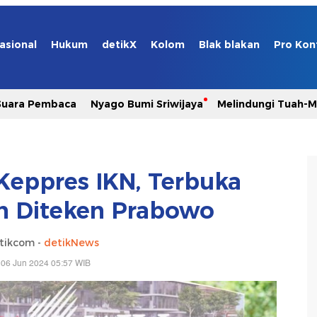
asional
Hukum
detikX
Kolom
Blak blakan
Pro Kon
Suara Pembaca
Nyago Bumi Sriwijaya
Melindungi Tuah-
Keppres IKN, Terbuka
 Diteken Prabowo
tikcom -
detikNews
 06 Jun 2024 05:57 WIB