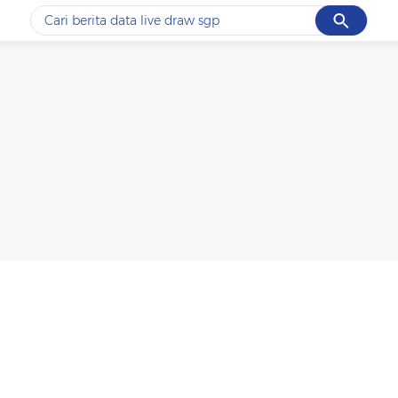
Cancel
Yang sedang ramai dicari
#1
data live draw sgp
#2
kebakaran
#3
prabowo
#4
iran
#5
gempa hari ini
Promoted
Terakhir yang dicari
Loading...