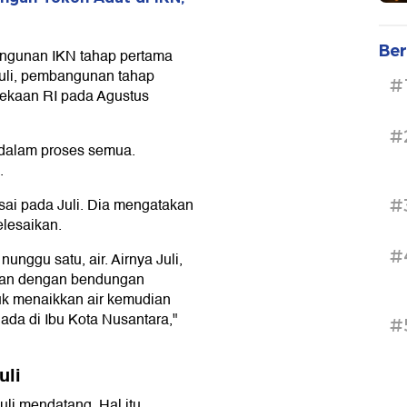
Ber
ngunan IKN tahap pertama
uli, pembangunan tahap
#
dekaan RI pada Agustus
#
a dalam proses semua.
.
sai pada Juli. Dia mengatakan
#
elesaikan.
#
nunggu satu, air. Airnya Juli,
mikan dengan bendungan
uk menaikkan air kemudian
ada di Ibu Kota Nusantara,"
#
uli
uli mendatang. Hal itu