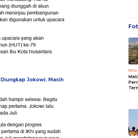
yang diunggah di akun
elah meninjau pembangunan
akan digunakan untuk upacara
Fo
n upacara yang akan
ahun (HUT) ke-79
san Ibu Kota Nusantara
Foto
Mel
Diungkap Jokowi, Masih
Per
Ter
ah hampir selesai. Begitu
hap pertama. Jokowi lalu
da Juli.
pula dengan progres
p pertama di IKN yang sudah