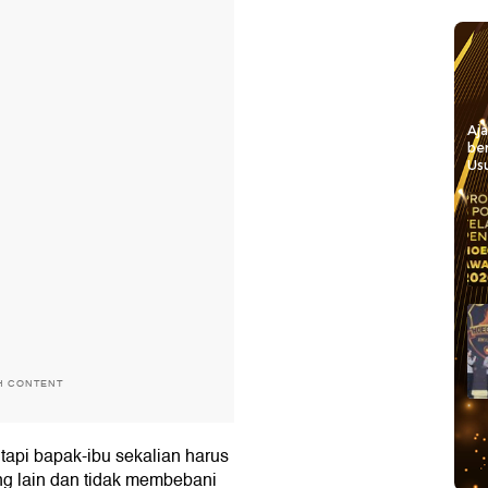
Aj
be
Usu
H CONTENT
 tapi bapak-ibu sekalian harus
ng lain dan tidak membebani