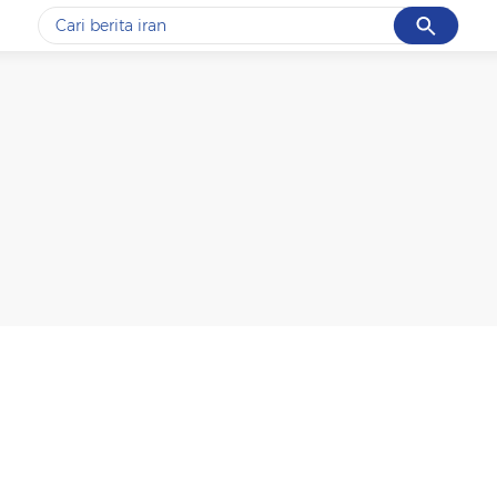
Cancel
Yang sedang ramai dicari
#1
data live draw sgp
#2
kebakaran
#3
prabowo
#4
iran
#5
gempa hari ini
Promoted
Terakhir yang dicari
Loading...