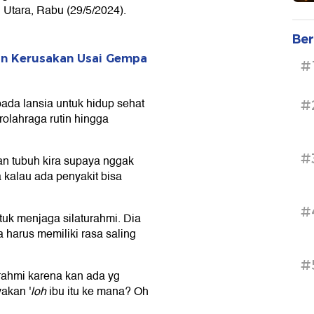
 Utara, Rabu (29/5/2024).
Ber
n Kerusakan Usai Gempa
#
ada lansia untuk hidup sehat
#
rolahraga rutin hingga
#
an tubuh kira supaya nggak
a kalau ada penyakit bisa
#
uk menjaga silaturahmi. Dia
a harus memiliki rasa saling
#
rahmi karena kan ada yg
yakan '
loh
ibu itu ke mana? Oh