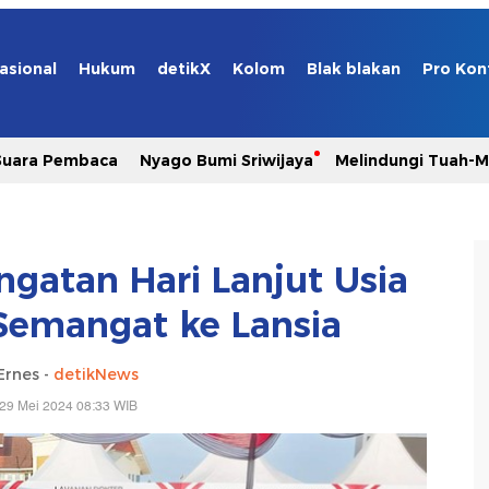
asional
Hukum
detikX
Kolom
Blak blakan
Pro Kon
Suara Pembaca
Nyago Bumi Sriwijaya
Melindungi Tuah-
ngatan Hari Lanjut Usia
 Semangat ke Lansia
Ernes -
detikNews
29 Mei 2024 08:33 WIB