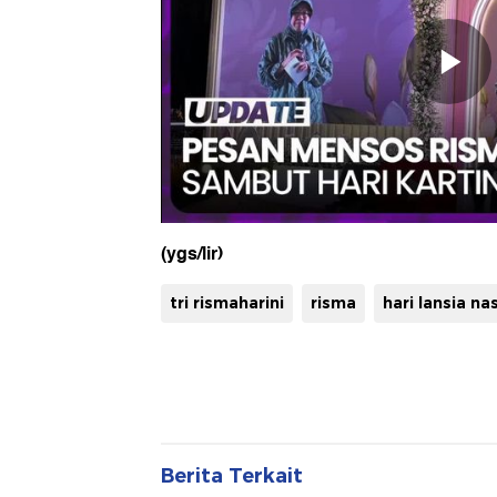
(ygs/lir)
tri rismaharini
risma
hari lansia na
Berita Terkait