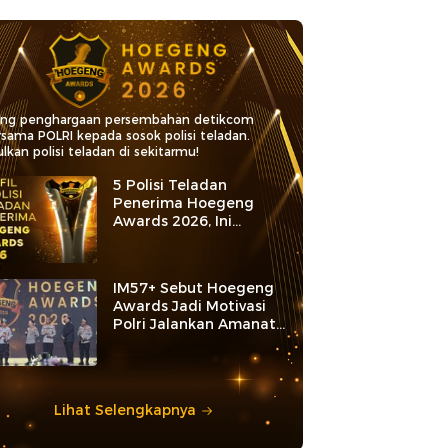
ang penghargaan persembahan detikcom
rsama POLRI kepada sosok polisi teladan.
lkan polisi teladan di sekitarmu!
5 Polisi Teladan
Penerima Hoegeng
Awards 2026, Ini
Kategori dan Kiprahnya
IM57+ Sebut Hoegeng
Awards Jadi Motivasi
Polri Jalankan Amanat
Konstitusi
Lihat Selengkapnya