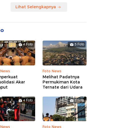
Lihat Selengkapnya
to
4 Foto
5 Foto
 News
Foto News
perkuat
Melihat Padatnya
olidasi Akar
Permukiman Kota
put
Ternate dari Udara
4 Foto
3 Foto
 News
Foto News