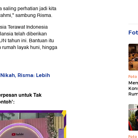
 saling perhatian jadi kita
aturahmi," sambung Risma.
ia Terawat Indonesia
Fo
ansia telah diberikan
 tahun ini. Bantuan itu
n rumah layak huni, hingga
 Nikah, Risma: Lebih
Foto
Mem
Kons
erpesan untuk Tak
Rum
ntoh':
Foto