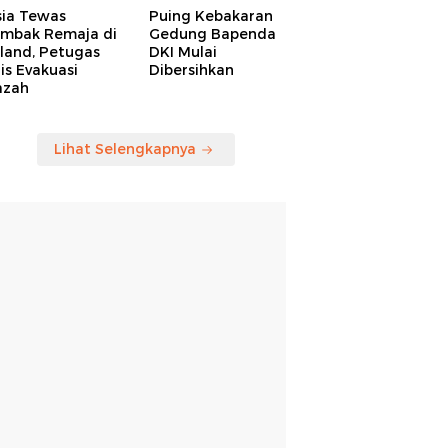
sia Tewas
Puing Kebakaran
embak Remaja di
Gedung Bapenda
land, Petugas
DKI Mulai
is Evakuasi
Dibersihkan
azah
Lihat Selengkapnya