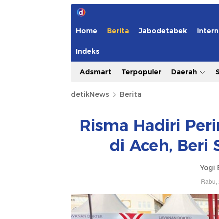
Home
Berita
Jabodetabek
Intern
Indeks
Adsmart
Terpopuler
Daerah
detikNews
Berita
Risma Hadiri Peri
di Aceh, Beri
Yogi 
Rabu, 