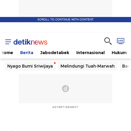
SCROLL TO CONTINUE WITH CONTENT
Home
Berita
Jabodetabek
Internasional
Hukum
Nyago Bumi Sriwijaya
Melindungi Tuah-Marwah
Ban
ADVERTISEMENT