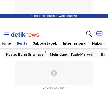
SCROLL TO CONTINUE WITH CONTENT
Home
Berita
Jabodetabek
Internasional
Hukum
Nyago Bumi Sriwijaya
Melindungi Tuah-Marwah
Ban
ADVERTISEMENT