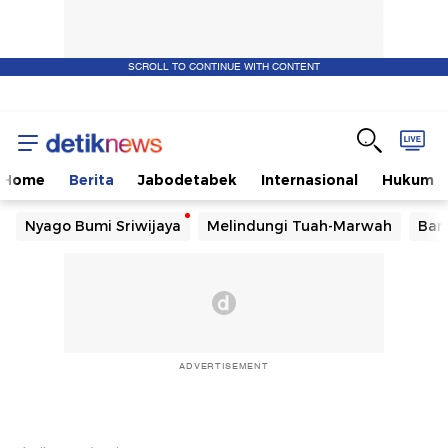
SCROLL TO CONTINUE WITH CONTENT
Home
Berita
Jabodetabek
Internasional
Hukum
Nyago Bumi Sriwijaya
Melindungi Tuah-Marwah
Ban
ADVERTISEMENT