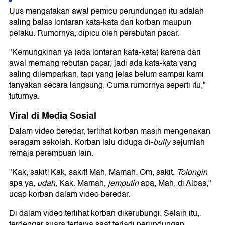
Uus mengatakan awal pemicu perundungan itu adalah
saling balas lontaran kata-kata dari korban maupun
pelaku. Rumornya, dipicu oleh perebutan pacar.
"Kemungkinan ya (ada lontaran kata-kata) karena dari
awal memang rebutan pacar, jadi ada kata-kata yang
saling dilemparkan, tapi yang jelas belum sampai kami
tanyakan secara langsung. Cuma rumornya seperti itu,"
tuturnya.
Viral di Media Sosial
Dalam video beredar, terlihat korban masih mengenakan
seragam sekolah. Korban lalu diduga di-
bully
sejumlah
remaja perempuan lain.
"Kak, sakit! Kak, sakit! Mah, Mamah. Om, sakit.
Tolongin
apa ya,
udah
, Kak. Mamah,
jemputin
apa, Mah, di Albas,"
ucap korban dalam video beredar.
Di dalam video terlihat korban dikerubungi. Selain itu,
terdengar suara tertawa saat terjadi perundungan