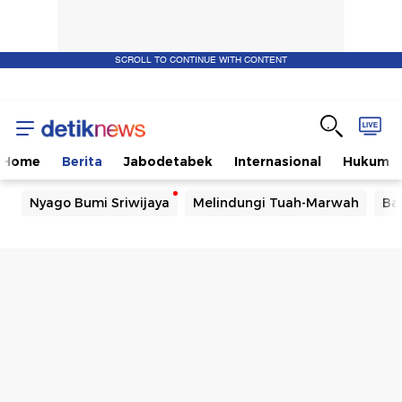
SCROLL TO CONTINUE WITH CONTENT
Home
Berita
Jabodetabek
Internasional
Hukum
Nyago Bumi Sriwijaya
Melindungi Tuah-Marwah
Ba