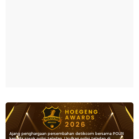
Ajang penghargaan persembahan detikcom bersama POLRI
kepada sosok polisi teladan. Usulkan polisi teladan di