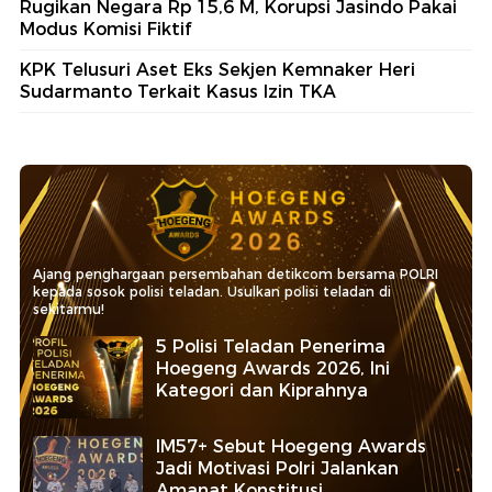
Rugikan Negara Rp 15,6 M, Korupsi Jasindo Pakai
Modus Komisi Fiktif
KPK Telusuri Aset Eks Sekjen Kemnaker Heri
Sudarmanto Terkait Kasus Izin TKA
Ajang penghargaan persembahan detikcom bersama POLRI
kepada sosok polisi teladan. Usulkan polisi teladan di
sekitarmu!
5 Polisi Teladan Penerima
Hoegeng Awards 2026, Ini
Kategori dan Kiprahnya
IM57+ Sebut Hoegeng Awards
Jadi Motivasi Polri Jalankan
Amanat Konstitusi