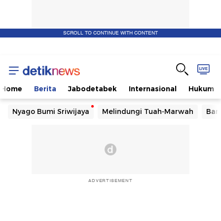
SCROLL TO CONTINUE WITH CONTENT
Home
Berita
Jabodetabek
Internasional
Hukum
Nyago Bumi Sriwijaya
Melindungi Tuah-Marwah
Ban
ADVERTISEMENT