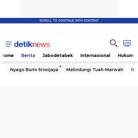
SCROLL TO CONTINUE WITH CONTENT
Home
Berita
Jabodetabek
Internasional
Hukum
Nyago Bumi Sriwijaya
Melindungi Tuah-Marwah
Ba