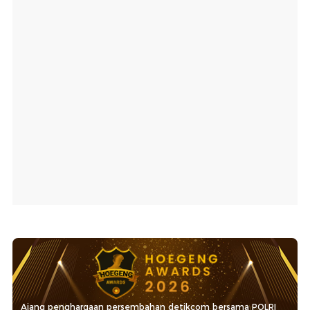
Ajang penghargaan persembahan detikcom bersama POLRI