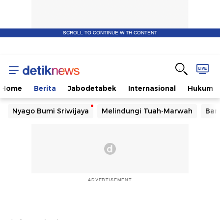
SCROLL TO CONTINUE WITH CONTENT
Home
Berita
Jabodetabek
Internasional
Hukum
Nyago Bumi Sriwijaya
Melindungi Tuah-Marwah
Ban
ADVERTISEMENT