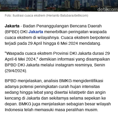
Foto: Ilustrasi cuaca ekstrem (Herianto Batubara/detikcom)
Jakarta
-
Badan Penanggulangan Bencana Daerah
Jakarta
(BPBD) DKI
menerbitkan peringatan waspada
cuaca ekstrem di wilayahnya. Cuaca ekstrem berpotensi
terjadi pada 29 April hingga 6 Mei 2024 mendatang.
"Waspada cuaca ekstrem Provinsi DKI Jakarta durasi 29
April-6 Mei 2024," demikian informasi yang disampaikan
BPBD DKI Jakarta melalui instagram resminya, Senin
(29/4/2024).
BPBD menjelaskan, analisis BMKG mengidentifikasi
adanya potensi peningkatan curah hujan intensitas
sedang hingga lebat yang disertai kilat/petir dan angin
kencang di Jakarta dan sekitarnya selama sepekan ke
depan. BMKG juga menjelaskan sebagian besar wilayah
Indonesia telah memasuki masa peralihan musim.