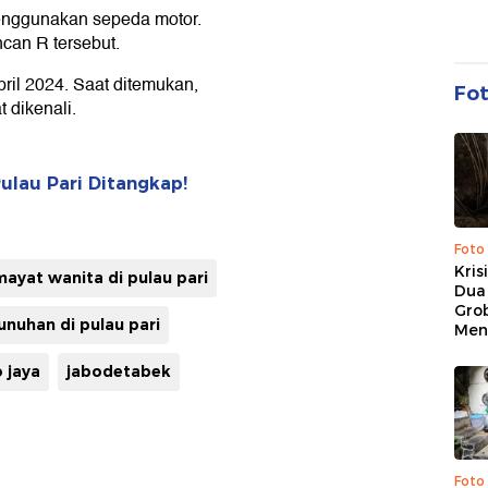
enggunakan sepeda motor.
can R tersebut.
ril 2024. Saat ditemukan,
Fo
 dikenali.
ulau Pari Ditangkap!
Foto
Kris
mayat wanita di pulau pari
Dua 
Gro
nuhan di pulau pari
Men
 jaya
jabodetabek
Foto