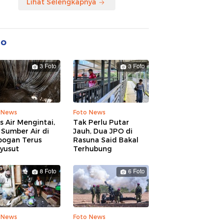
Lihat Selengkapnya
to
3 Foto
3 Foto
 News
Foto News
is Air Mengintai,
Tak Perlu Putar
Sumber Air di
Jauh, Dua JPO di
bogan Terus
Rasuna Said Bakal
yusut
Terhubung
8 Foto
6 Foto
 News
Foto News