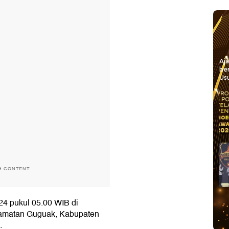
Aj
be
Usu
H CONTENT
024 pukul 05.00 WIB di
camatan Guguak, Kabupaten
.