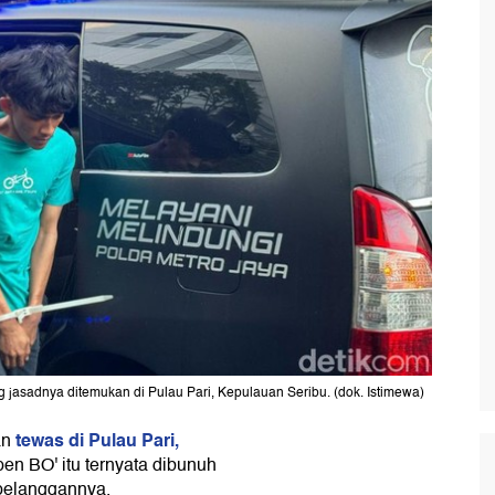
 jasadnya ditemukan di Pulau Pari, Kepulauan Seribu. (dok. Istimewa)
tewas di Pulau Pari,
an
en BO' itu ternyata dibunuh
 pelanggannya.