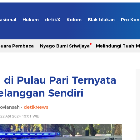
asional
Hukum
detikX
Kolom
Blak blakan
Pro Kon
Suara Pembaca
Nyago Bumi Sriwijaya
Melindungi Tuah-
 di Pulau Pari Ternyata
langgan Sendiri
oviansah -
detikNews
 22 Apr 2024 13:01 WIB