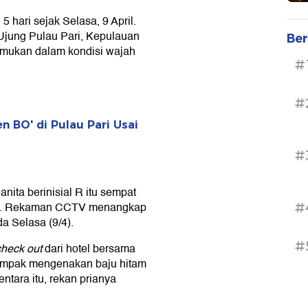
5 hari sejak Selasa, 9 April.
Ujung Pulau Pari, Kepulauan
Ber
temukan dalam kondisi wajah
#
#
BO' di Pulau Pari Usai
#
nita berinisial R itu sempat
kasi. Rekaman CCTV menangkap
#
a Selasa (9/4).
#
heck out
dari hotel bersama
tampak mengenakan baju hitam
tara itu, rekan prianya