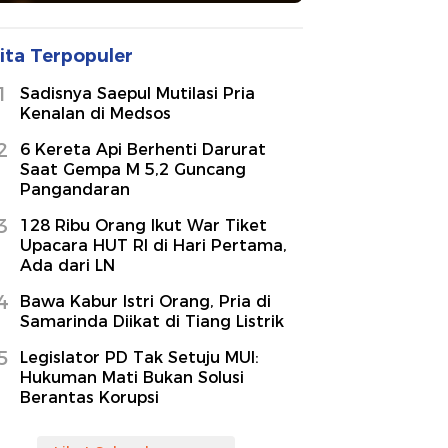
ita Terpopuler
1
Sadisnya Saepul Mutilasi Pria
Kenalan di Medsos
2
6 Kereta Api Berhenti Darurat
Saat Gempa M 5,2 Guncang
Pangandaran
3
128 Ribu Orang Ikut War Tiket
Upacara HUT RI di Hari Pertama,
Ada dari LN
4
Bawa Kabur Istri Orang, Pria di
Samarinda Diikat di Tiang Listrik
5
Legislator PD Tak Setuju MUI:
Hukuman Mati Bukan Solusi
Berantas Korupsi