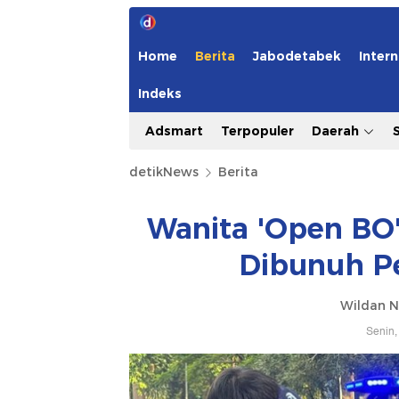
Home
Berita
Jabodetabek
Intern
Indeks
Adsmart
Terpopuler
Daerah
detikNews
Berita
Wanita 'Open BO'
Dibunuh Pe
Wildan N
Senin,