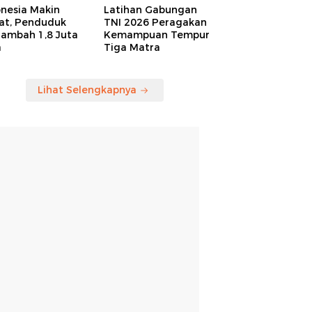
onesia Makin
Latihan Gabungan
at, Penduduk
TNI 2026 Peragakan
tambah 1,8 Juta
Kemampuan Tempur
a
Tiga Matra
Lihat Selengkapnya