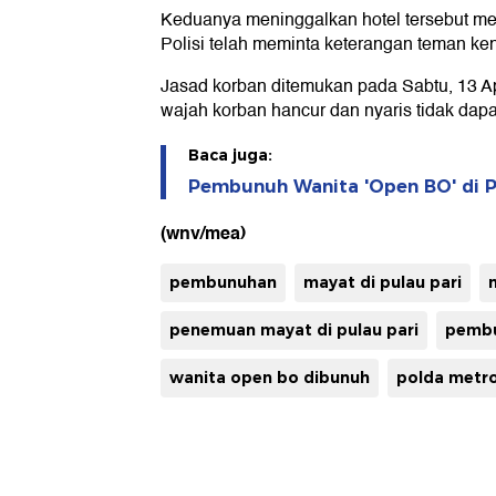
Keduanya meninggalkan hotel tersebut m
Polisi telah meminta keterangan teman ken
Jasad korban ditemukan pada Sabtu, 13 Ap
wajah korban hancur dan nyaris tidak dapat
Baca juga:
Pembunuh Wanita 'Open BO' di P
(wnv/mea)
pembunuhan
mayat di pulau pari
penemuan mayat di pulau pari
pembu
wanita open bo dibunuh
polda metro