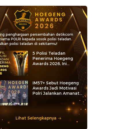
ang penghargaan persembahan detikcom
rsama POLRI kepada sosok polisi teladan.
lkan polisi teladan di sekitarmu!
5 Polisi Teladan
Penerima Hoegeng
Awards 2026, Ini
Kategori dan Kiprahnya
IM57+ Sebut Hoegeng
Awards Jadi Motivasi
Polri Jalankan Amanat
Konstitusi
Lihat Selengkapnya