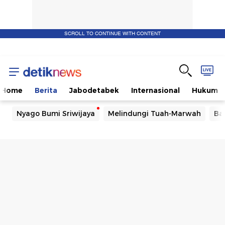
SCROLL TO CONTINUE WITH CONTENT
Home
Berita
Jabodetabek
Internasional
Hukum
Nyago Bumi Sriwijaya
Melindungi Tuah-Marwah
Ba