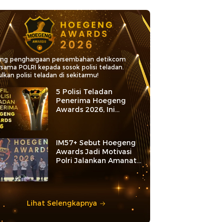
ang penghargaan persembahan detikcom
rsama POLRI kepada sosok polisi teladan.
lkan polisi teladan di sekitarmu!
5 Polisi Teladan
Penerima Hoegeng
Awards 2026, Ini
Kategori dan Kiprahnya
IM57+ Sebut Hoegeng
Awards Jadi Motivasi
Polri Jalankan Amanat
Konstitusi
Lihat Selengkapnya