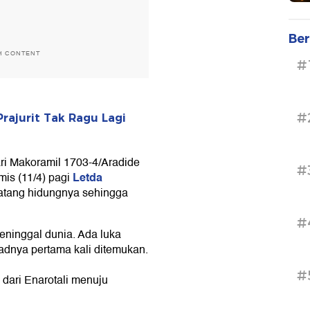
Ber
H CONTENT
#
#
Prajurit Tak Ragu Lagi
ri Makoramil 1703-4/Aradide
#
Letda
is (11/4) pagi
atang hidungnya sehingga
#
eninggal dunia. Ada luka
adnya pertama kali ditemukan.
#
 dari Enarotali menuju