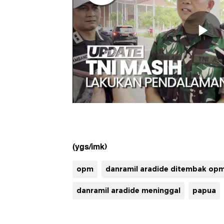
(ygs/imk)
opm
danramil aradide ditembak op
danramil aradide meninggal
papua