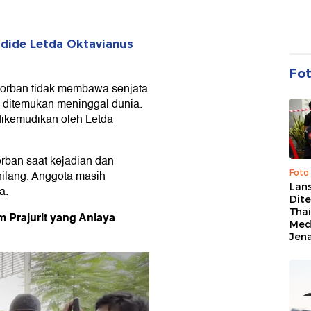
dide Letda Oktavianus
Fo
 korban tidak membawa senjata
a ditemukan meninggal dunia.
ikemudikan oleh Letda
rban saat kejadian dan
Foto
hilang. Anggota masih
Lan
a.
Dit
Thai
 Prajurit yang Aniaya
Med
Jen