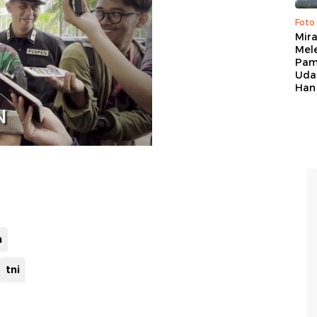
Foto
Mir
Mel
Pam
Uda
Han
m
tni