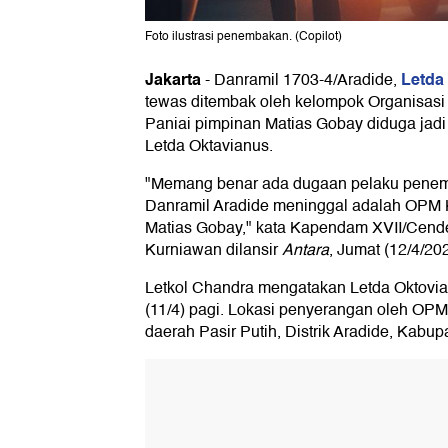
Foto ilustrasi penembakan. (Copilot)
Jakarta
Letda
-
Danramil 1703-4/Aradide,
tewas ditembak oleh kelompok Organisa
Paniai pimpinan Matias Gobay diduga ja
Letda Oktavianus.
"Memang benar ada dugaan pelaku pene
Danramil Aradide meninggal adalah OPM K
Matias Gobay," kata Kapendam XVII/Cende
Kurniawan dilansir
Antara
, Jumat (12/4/202
Letkol Chandra mengatakan Letda Oktovi
(11/4) pagi. Lokasi penyerangan oleh OPM k
daerah Pasir Putih, Distrik Aradide, Kabu