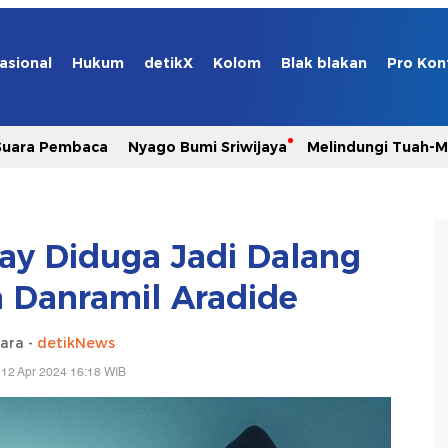
asional
Hukum
detikX
Kolom
Blak blakan
Pro Kon
Suara Pembaca
Nyago Bumi Sriwijaya
Melindungi Tuah-
y Diduga Jadi Dalang
Danramil Aradide
ara -
detikNews
 12 Apr 2024 16:18 WIB