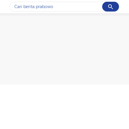
Cancel
Yang sedang ramai dicari
#1
data live draw sgp
#2
kebakaran
#3
prabowo
#4
iran
#5
gempa hari ini
Promoted
Terakhir yang dicari
Loading...