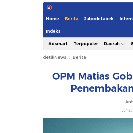
Home
Berita
Jabodetabek
Intern
Indeks
Adsmart
Terpopuler
Daerah
detikNews
Berita
OPM Matias Goba
Penembakan 
Ant
Jumat,