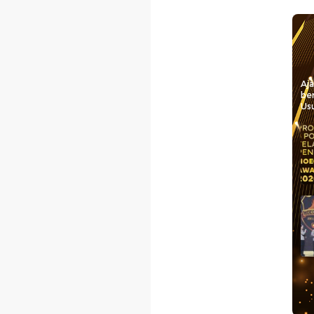
Aj
be
Usu