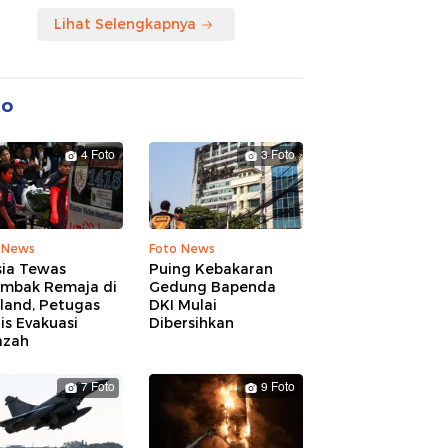
Lihat Selengkapnya
to
4 Foto
3 Foto
 News
Foto News
sia Tewas
Puing Kebakaran
embak Remaja di
Gedung Bapenda
land, Petugas
DKI Mulai
is Evakuasi
Dibersihkan
azah
7 Foto
9 Foto