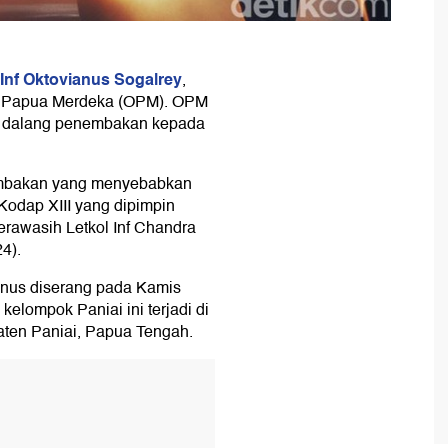
 Inf Oktovianus Sogalrey
,
si Papua Merdeka (OPM). OPM
di dalang penembakan kepada
mbakan yang menyebabkan
odap XIII yang dipimpin
rawasih Letkol Inf Chandra
4).
anus diserang pada Kamis
elompok Paniai ini terjadi di
paten Paniai, Papua Tengah.