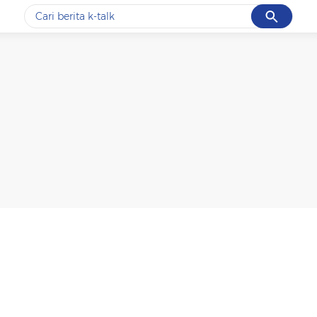
Cancel
Yang sedang ramai dicari
#1
data live draw sgp
#2
k-talk
#3
kebakaran
#4
prabowo
#5
gempa hari ini
Promoted
Terakhir yang dicari
Loading...