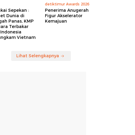
detiktimur Awards 2026
kai Sepekan :
Penerima Anugerah
et Dunia di
Figur Akselerator
gah Panas, KMP
Kemajuan
iara Terbakar
 Indonesia
ungkam Vietnam
Lihat Selengkapnya