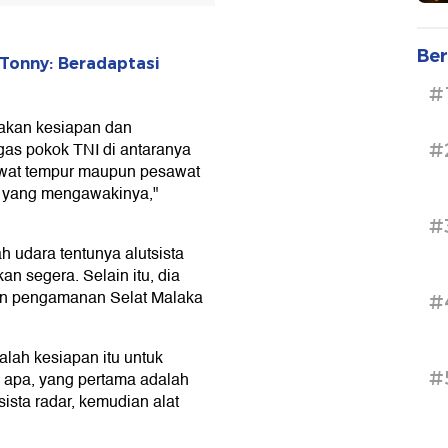
Ber
Tonny: Beradaptasi
#
akan kesiapan dan
as pokok TNI di antaranya
#
sawat tempur maupun pesawat
 yang mengawakinya,"
#
udara tentunya alutsista
n segera. Selain itu, dia
n pengamanan Selat Malaka
#
alah kesiapan itu untuk
#
 apa, yang pertama adalah
ista radar, kemudian alat