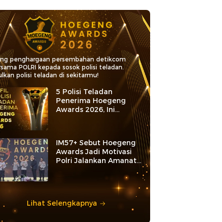
ang penghargaan persembahan detikcom
rsama POLRI kepada sosok polisi teladan.
lkan polisi teladan di sekitarmu!
5 Polisi Teladan
Penerima Hoegeng
Awards 2026, Ini
Kategori dan Kiprahnya
IM57+ Sebut Hoegeng
Awards Jadi Motivasi
Polri Jalankan Amanat
Konstitusi
Lihat Selengkapnya