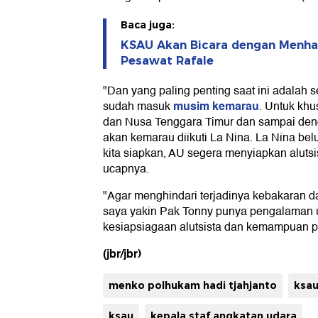
Baca juga:
KSAU Akan Bicara dengan Menha
Pesawat Rafale
"Dan yang paling penting saat ini adalah se
musim kemarau
sudah masuk
. Untuk kh
dan Nusa Tenggara Timur dan sampai den
akan kemarau diikuti La Nina. La Nina be
kita siapkan, AU segera menyiapkan alutsi
ucapnya.
"Agar menghindari terjadinya kebakaran da
saya yakin Pak Tonny punya pengalaman 
kesiapsiagaan alutsista dan kemampuan pe
(jbr/jbr)
menko polhukam hadi tjahjanto
ksau
ksau
kepala staf angkatan udara