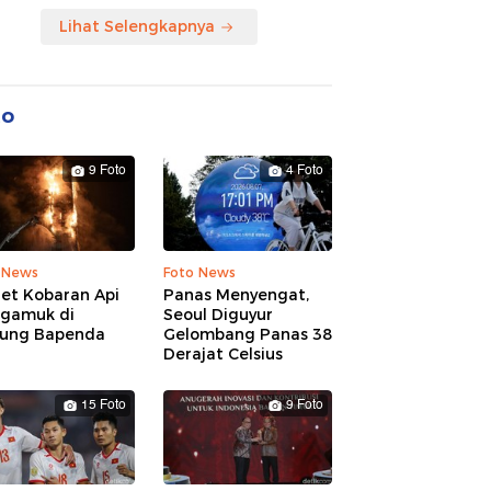
Lihat Selengkapnya
to
9 Foto
4 Foto
 News
Foto News
ret Kobaran Api
Panas Menyengat,
gamuk di
Seoul Diguyur
ung Bapenda
Gelombang Panas 38
Derajat Celsius
15 Foto
9 Foto