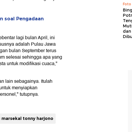
Foto
Bing
Potr
n soal Pengadaan
Ten
Mut
dan
Dib
bentar lagi bulan April, ini
ususnya adalah Pulau Jawa
gan bulan September terus
lum selesai sehingga apa yang
sta untuk modifikasi cuaca,"
n lain sebagainya. Itulah
untuk menyiapkan
rsonel," tutupnya.
 marsekal tonny harjono