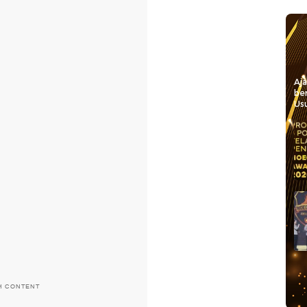
Aj
be
Usu
H CONTENT