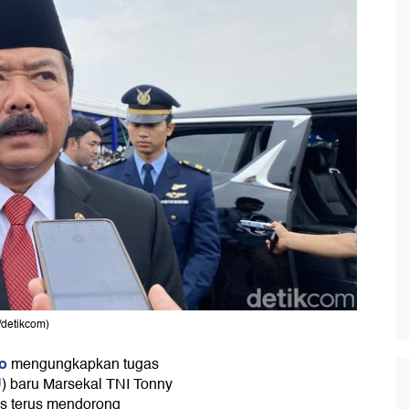
/detikcom)
o
mengungkapkan tugas
U
) baru Marsekal TNI Tonny
s terus mendorong