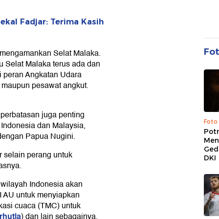
ekal Fadjar: Terima Kasih
Fo
 mengamankan Selat Malaka.
u Selat Malaka terus ada dan
i peran Angkatan Udara
ur maupun pesawat angkut.
perbatasan juga penting
Foto
a Indonesia dan Malaysia,
Pot
 dengan Papua Nugini.
Men
Ged
r selain perang untuk
DKI
asnya.
 wilayah Indonesia akan
I AU untuk menyiapkan
ikasi cuaca (TMC) untuk
rhutla
) dan lain sebagainya.