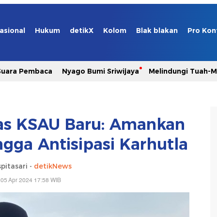
asional
Hukum
detikX
Kolom
Blak blakan
Pro Kon
Suara Pembaca
Nyago Bumi Sriwijaya
Melindungi Tuah-
as KSAU Baru: Amankan
gga Antisipasi Karhutla
pitasari -
detikNews
 05 Apr 2024 17:58 WIB