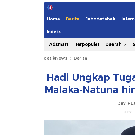
Home
Berita
Jabodetabek
Intern
Indeks
Adsmart
Terpopuler
Daerah
detikNews
Berita
Hadi Ungkap Tug
Malaka-Natuna hin
Devi Pus
Jumat,