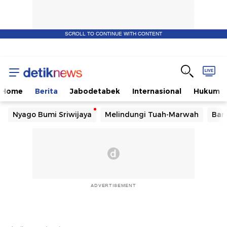
SCROLL TO CONTINUE WITH CONTENT
Home
Berita
Jabodetabek
Internasional
Hukum
Nyago Bumi Sriwijaya
Melindungi Tuah-Marwah
Ban
ADVERTISEMENT