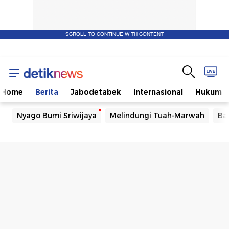
SCROLL TO CONTINUE WITH CONTENT
Home
Berita
Jabodetabek
Internasional
Hukum
Nyago Bumi Sriwijaya
Melindungi Tuah-Marwah
Ba