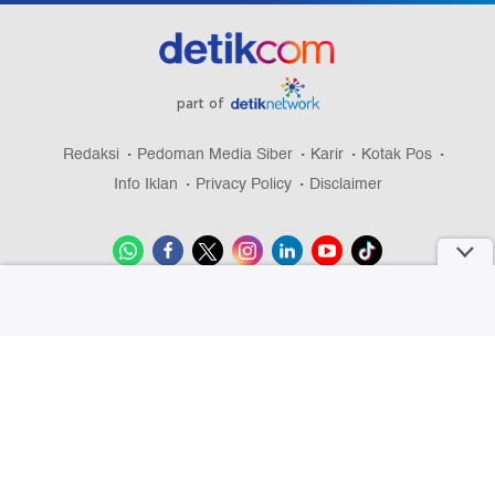
part of
Redaksi
Pedoman Media Siber
Karir
Kotak Pos
Info Iklan
Privacy Policy
Disclaimer
Download aplikasi detikcom
Copyright @ 2026 detikcom, All right reserved