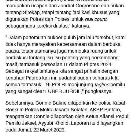
merupakan ucapan dari Jendral Oegroseno dan bukan
tentang Sirekap, tetapi tentang 'aplikasi khusus yang
digunakan Polres dan Polses' untuk
real count
,
sebagaimana koreksi di atas," katanya.
"Dalam pertemuan bukber puluh jam lalu tersebut, kami
tidak hanya merayakan kebersamaan dalam berbuka
puasa, tetapi utamanya juga membuka ruang untuk
berdiskusi tentang isu-isu penting yang berkembang
masif, termasuk persoalan IT dalam Pilpres 2024.
Sebagai rakyat tentunya kita sangat prihatin dengan
keriuhan Pilpres kali ini, padahal sudah seharus kita
semua termasuk TNI POLRI menjunjung
tagline
pemilu
yang sangat clear:LUBER JURDIL," pungkasnya.
Sebelumnya, Connie Bakrie dilaporkan ke polisi. Kasat
Reskrim Polres Metro Jakarta Selatan, AKBP Bintoro,
mengatakan Connie dilaporkan oleh Ketua Aliansi Peduli
Pemilu Jaksel, Ayyubi Kholid. Laporan itu dilayangkan
pada Jumat, 22 Maret 2023.