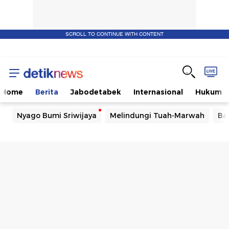
SCROLL TO CONTINUE WITH CONTENT
Home
Berita
Jabodetabek
Internasional
Hukum
Nyago Bumi Sriwijaya
Melindungi Tuah-Marwah
Ba