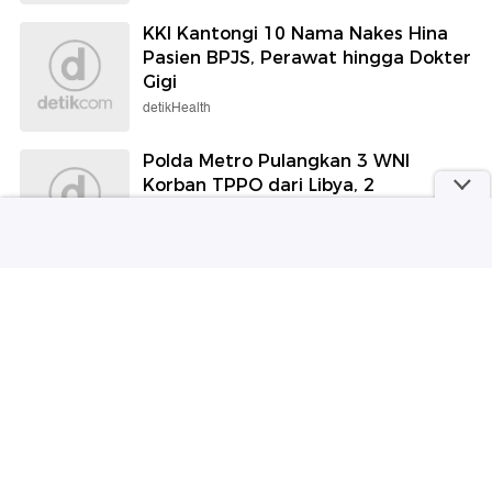
KKI Kantongi 10 Nama Nakes Hina
Pasien BPJS, Perawat hingga Dokter
Gigi
detikHealth
Polda Metro Pulangkan 3 WNI
Korban TPPO dari Libya, 2
Tersangka Ditahan
detikNews
Berita Terpopuler
#1
Hina Pasien BPJS 'Triase Merah Dulu', Dokter
Puskesmas Malang Dinonaktifkan
#2
Dokter yang Hina Pasien BPJS 'Banyakin Duit
Halal' Minta Maaf: Mohon Ampun